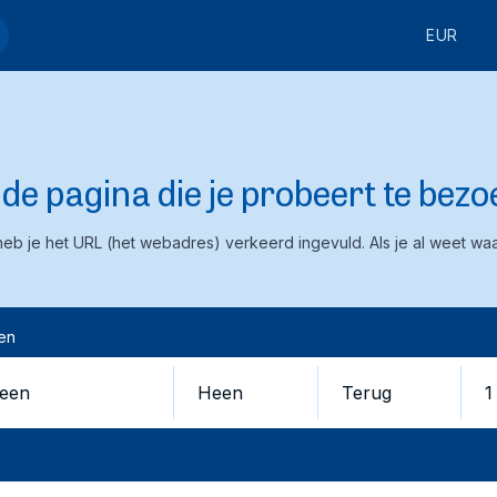
EUR
e pagina die je probeert te bezoe
eb je het URL (het webadres) verkeerd ingevuld. Als je al weet waar
en
Heen
Terug
1
en