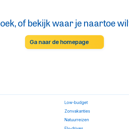
oek, of bekijk waar je naartoe wil
Ga naar de homepage
Low-budget
Zonvakanties
Natuurreizen
Fly-drives