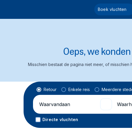
Boek vluchten
Oeps, we konden d
Misschien bestaat de pagina niet meer, of misschien h
Vluchttype
Retour
Enkele reis
Meerdere sted
Waarvandaan
Waarhe
Directe vluchten