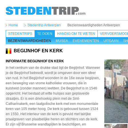
Home
Stedentrip Antwerpen
Bezienswaardigheden Antwerpen
STEDENTRIPS
TE DOEN
HANDIG OM TE WETEN
VERVOERSMOGE
BEZIENSWAARDIGHEDEN
MUSEA
EVENEMENTEN
UITGAAN
SH
BEGIJNHOF EN KERK
INFORMATIE BEGIJNHOF EN KERK
In het centrum van de drukke stad ligt de Begijnhof. Wanneer
je de Begijnhof betreedt, wordt je omgeven door een sfeer
van rust. In het Begijnhof woonden in de 16e eeuw begijnen,
een beweging van vrome katholieke vrouwen, die in
kuisheid (zonder mannen) leefden. De Begijnhof is in 1546
opgericht. Het bestaat uit witte huisjes aan geplaveide
straatjes. Er is een driehoekig plein met de Sint-
Catharinakerk, een laatgotische kerk met een monumentale
toren van 105 meter hoog. De kerk is gebouwd tussen 1524
en 1550. Het interieur van de kerk is gevuld met talrijke
praalgraven van plaatselijke heren en stichters van de kerk.
Er zijn vijf Brusselse wandtapijten te bezichtigen, en