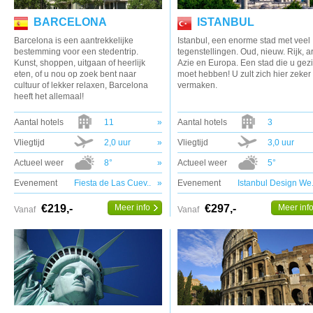
BARCELONA
ISTANBUL
Barcelona is een aantrekkelijke
Istanbul, een enorme stad met veel
bestemming voor een stedentrip.
tegenstellingen. Oud, nieuw. Rijk, a
Kunst, shoppen, uitgaan of heerlijk
Azie en Europa. Een stad die u gez
eten, of u nou op zoek bent naar
moet hebben! U zult zich hier zeker
cultuur of lekker relaxen, Barcelona
vermaken.
heeft het allemaal!
Aantal hotels
11
»
Aantal hotels
3
Vliegtijd
2,0 uur
»
Vliegtijd
3,0 uur
Actueel weer
8°
»
Actueel weer
5°
Evenement
Fiesta de Las Cuev..
»
Evenement
Istanbul Design We.
€219,-
Meer info
€297,-
Meer inf
Vanaf
Vanaf