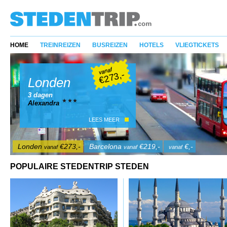
HOME
TREINREIZEN
BUSREIZEN
HOTELS
VLIEGTICKETS
€273,-
Londen
3 dagen
Alexandra
LEES MEER
Londen
€273,-
Barcelona
€219,-
€,-
vanaf
vanaf
vanaf
POPULAIRE STEDENTRIP STEDEN