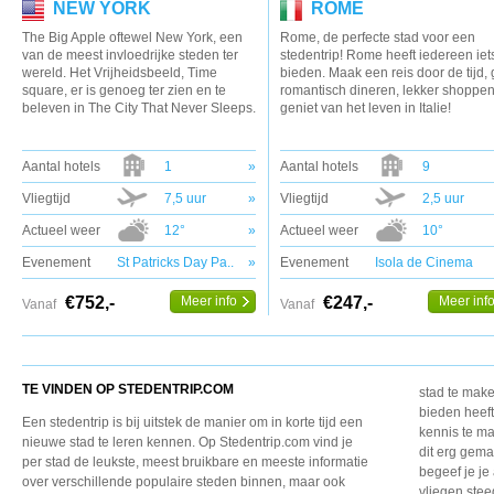
NEW YORK
ROME
The Big Apple oftewel New York, een
Rome, de perfecte stad voor een
van de meest invloedrijke steden ter
stedentrip! Rome heeft iedereen iets
wereld. Het Vrijheidsbeeld, Time
bieden. Maak een reis door de tijd,
square, er is genoeg ter zien en te
romantisch dineren, lekker shoppe
beleven in The City That Never Sleeps.
geniet van het leven in Italie!
Aantal hotels
1
»
Aantal hotels
9
Vliegtijd
7,5 uur
»
Vliegtijd
2,5 uur
Actueel weer
12°
»
Actueel weer
10°
Evenement
St Patricks Day Pa..
»
Evenement
Isola de Cinema
€752,-
Meer info
€247,-
Meer inf
Vanaf
Vanaf
TE VINDEN OP STEDENTRIP.COM
stad te make
bieden heeft
Een stedentrip is bij uitstek de manier om in korte tijd een
kennis te m
nieuwe stad te leren kennen. Op Stedentrip.com vind je
dit erg gema
per stad de leukste, meest bruikbare en meeste informatie
begeef je je
over verschillende populaire steden binnen, maar ook
vliegen ste