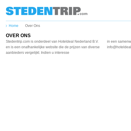
Home
Over Ons
OVER ONS
Stedentrip.com is onderdeel
van Hoteldeal Nederland
B.V.
in een samenwe
en is een onafhankelijke
website die de prijzen
van diverse
info@hoteldeal
aanbieders
vergelijkt. Indien u interesse