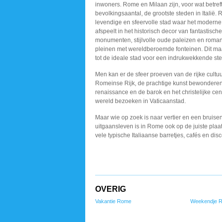
inwoners. Rome en Milaan zijn, voor wat betref
bevolkingsaantal, de grootste steden in Italië.
levendige en sfeervolle stad waar het moderne
afspeelt in het historisch decor van fantastische
monumenten, stijlvolle oude paleizen en roman
pleinen met wereldberoemde fonteinen. Dit m
tot de ideale stad voor een indrukwekkende ste
Men kan er de sfeer proeven van de rijke cultuu
Romeinse Rijk, de prachtige kunst bewonderen
renaissance en de barok en het christelijke ce
wereld bezoeken in Vaticaanstad.
Maar wie op zoek is naar
vertier en een bruise
uitgaansleven is in Rome
ook op de juiste plaat
vele typische
Italiaanse barretjes,
cafés en dis
OVERIG
Vakantie Rome
Weekendje 