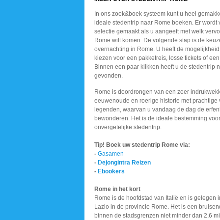
In ons zoek&boek systeem kunt u heel gemakke
ideale stedentrip naar Rome boeken. Er wordt 
selectie gemaakt als u aangeeft met welk vervo
Rome wilt komen. De volgende stap is de keuz
overnachting in Rome. U heeft de mogelijkheid
kiezen voor een pakketreis, losse tickets of een l
Binnen een paar klikken heeft u de stedentrip
gevonden.
Rome is doordrongen van een zeer indrukwek
eeuwenoude en roerige historie met prachtige
legenden, waarvan u vandaag de dag de erfen
bewonderen. Het is de ideale bestemming voo
onvergetelijke stedentrip.
Tip! Boek uw stedentrip Rome via:
-
G
asamen
-
D
ejongintra Reizen
-
E
bookers
Rome in het kort
Rome is de hoofdstad van Italië en is gelegen i
Lazio in de provincie Rome. Het is een bruisen
binnen de stadsgrenzen niet minder dan 2,6 mi