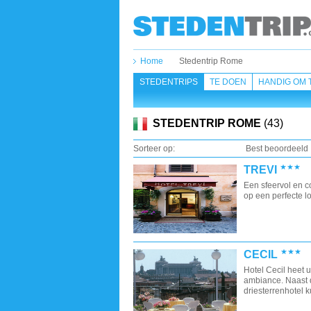
Home
Stedentrip Rome
STEDENTRIPS
TE DOEN
HANDIG OM 
STEDENTRIP ROME
(43)
Sorteer op:
Best beoordeeld
TREVI
Een sfeervol en co
op een perfecte lo
CECIL
Hotel Cecil heet u
ambiance. Naast de
driesterrenhotel k