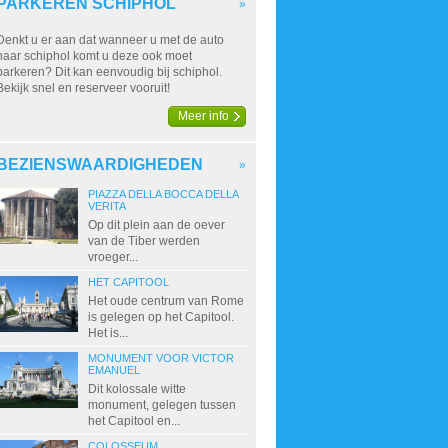
PARKEREN SCHIPHOL
»
Denkt u er aan dat wanneer u met de auto
naar schiphol komt u deze ook moet
parkeren? Dit kan eenvoudig bij schiphol.
Bekijk snel en reserveer vooruit!
Meer info
BEZIENSWAARDIGHEDEN
»
PIAZZA DELLA BOCCA DELLA
VERITA
Op dit plein aan de oever
van de Tiber werden
vroeger...
HET CAPITOOL
Het oude centrum van Rome
is gelegen op het Capitool.
Het is...
MONUMENT VOOR VICTOR
EMANUEL
Dit kolossale witte
monument, gelegen tussen
het Capitool en...
COLOSSEUM