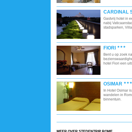
CARDINAL S
Gastvrij hotel in 
nabij Vaticaanst
stadsparken, Vill
FIORI
Bent u op zoek na
bezienswaardigh
hotel Fiori een ui
OSIMAR
In Hotel Osimar i
wandelen in Rome 
binnentuin.
MEER OVER STEDENTRIP ROME