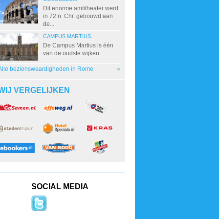
Dit enorme amfitheater werd
in 72 n. Chr. gebouwd aan
de...
CAMPUS MARTIUS
De Campus Martius is één
van de oudste wijken...
Alle bezienswaardigheden in Rome
»
WIJ VERGELIJKEN
SOCIAL MEDIA