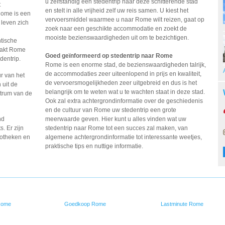
u zelfstandig een stedentrip naar deze schitterende stad
t
en stelt in alle vrijheid zelf uw reis samen. U kiest het
 Rome is een
vervoersmiddel waarmee u naar Rome wilt reizen, gaat op
 leven zich
zoek naar een geschikte accommodatie en zoekt de
mooiste bezienswaardigheden uit om te bezichtigen.
tische
aakt Rome
Goed geïnformeerd op stedentrip naar Rome
dentrip.
Rome is een enorme stad, de bezienswaardigheden talrijk,
de accommodaties zeer uiteenlopend in prijs en kwaliteit,
r van het
de vervoersmogelijkheden zeer uitgebreid en dus is het
 uit de
belangrijk om te weten wat u te wachten staat in deze stad.
ntrum van de
Ook zal extra achtergrondinformatie over de geschiedenis
en de cultuur van Rome uw stedentrip een grote
nd
meerwaarde geven. Hier kunt u alles vinden wat uw
s.
Er zijn
stedentrip naar Rome tot een succes zal maken, van
cotheken en
algemene achtergrondinformatie tot interessante weetjes,
praktische tips en nuttige informatie.
Rome
Goedkoop Rome
Lastminute Rome