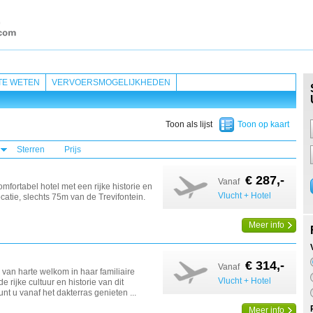
TE WETEN
VERVOERSMOGELIJKHEDEN
Toon als lijst
Toon op kaart
Sterren
Prijs
€ 287,-
Vanaf
mfortabel hotel met een rijke historie en
Vlucht + Hotel
catie, slechts 75m van de Trevifontein.
Meer info
€ 314,-
Vanaf
 van harte welkom in haar familiaire
Vlucht + Hotel
 rijke cultuur en historie van dit
unt u vanaf het dakterras genieten ...
Meer info