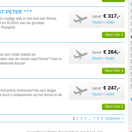
T. PETER
€ 317,-
Vanaf
een rustige wijk in het hart van Rome,
Vlucht + Hotel
ad en Ã©Ã©n van de grootste
a Pamphili.
Meer info
€ 264,-
Vanaf
ar een hotel vlakbij de
Vlucht + Hotel
eden van de mooie stad Rome? Dan is
tstekende keuze!
Meer info
€ 247,-
Vanaf
s het prima vertoeven! Na een dagje
Vlucht + Hotel
kunt u ontspannen op het terras in de
Meer info
1
2
3
4
…
7
8
9
Volgende
»