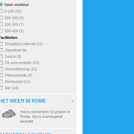
Geen voorkeur
0-100 (32)
100-200 (3)
200-300 (7)
300-400 (2)
Faciliteiten
Draadloos internet (12)
Zwembad (6)
Sauna (3)
24-uurs receptie (12)
Airconditioning (11)
Fitnessruimte (5)
Restaurant (11)
Bar (14)
HET WEER IN ROME
»
Het is momenteel 10 graden in
10°
Rome. Het is overwegend
bewolkt.