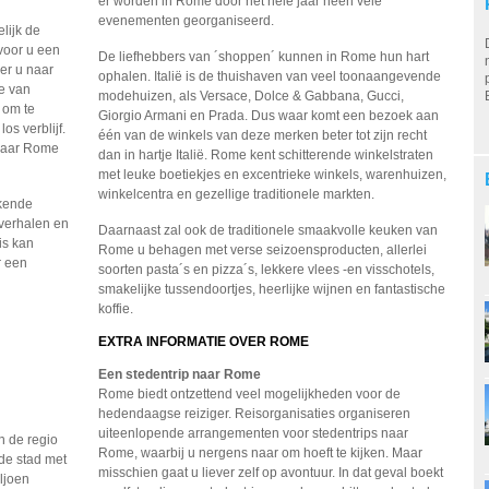
er worden in Rome door het hele jaar heen vele
evenementen georganiseerd.
lijk de
voor u een
De liefhebbers van ´shoppen´ kunnen in Rome hun hart
er u naar
ophalen. Italië is de thuishaven van veel toonaangevende
e van
modehuizen, als Versace, Dolce & Gabbana, Gucci,
 om te
Giorgio Armani en Prada. Dus waar komt een bezoek aan
os verblijf.
één van de winkels van deze merken beter tot zijn recht
 naar Rome
dan in hartje Italië. Rome kent schitterende winkelstraten
met leuke boetiekjes en excentrieke winkels, warenhuizen,
winkelcentra en gezellige traditionele markten.
kende
 verhalen en
Daarnaast zal ook de traditionele smaakvolle keuken van
is kan
Rome u behagen met verse seizoensproducten, allerlei
r een
soorten pasta´s en pizza´s, lekkere vlees -en visschotels,
smakelijke tussendoortjes, heerlijke wijnen en fantastische
koffie.
EXTRA INFORMATIE OVER ROME
Een stedentrip naar Rome
Rome biedt ontzettend veel mogelijkheden voor de
hedendaagse reiziger. Reisorganisaties organiseren
uiteenlopende arrangementen voor stedentrips naar
n de regio
Rome, waarbij u nergens naar om hoeft te kijken. Maar
de stad met
misschien gaat u liever zelf op avontuur. In dat geval boekt
ljoen