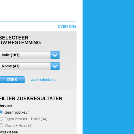
OVER ONS
SELECTEER
UW BESTEMMING
Italie (183)
Rome (43)
ZOEK
Zoek uitgebreid »
FILTER ZOEKRESULTATEN
Vervoer
Geen voorkeur
Eigen vervoer + Hotel (34)
Vlucht + Hotel (9)
Prijsklasse