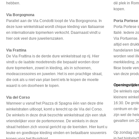
hebben.
dé plek in Rom
kopen.
Via Borgognona
Parallel aan de Via Condotti loopt de Via Borgognona. In
Porta Portese
deze luxe winkelstraat wordt chique kleding van Italiaanse
Porta Portese 
en internationale topmerken verkocht. Daarnaast vindt u
Italië. Iedere
hier ook veel dure juwelierszaken.
Via Portuense. 
altijd een dru
Via Frattina
handelaren bie
De Via Frattina is de derde dure winkelstraat op rij. Hier
worden veel il
vindt u de laatste modetrends die bepaald worden door
merkkleding, z
dure topmerken, zowel in kleding, als in schoenen,
fikse boete ve
modeaccessoires en juwelen. Het is een prachtige straat,
van deze prod
die ook als u niet van plan bent iets te kopen de moeite
Openingstijde
waard is om doorheen te lopen.
De winkels op
kleinere winkel
Via del Corso
16:30. De grote
Wanneer u vanaf het Piazza di Spagna één van deze drie
centrum en de w
winkelstraten uitloopt, komt u terecht op de Via del Corso.
zijn wel de he
De winkels in deze druk bezochte winkelstraat zijn een stuk
gevallen om 20
vriendelijker voor de portemonnee. De winkels in deze
straat hebben zich vooral gericht op de toeristen. Hier kunt u
Op zondag zijn
leuke en goedkope kleding vinden en betaalbare souvenirs
in het historis
kopen voor het thuisfront.