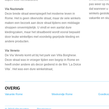
pas weer op m
dat wanneer u 
Via Nazionale
winkels geslot
Deze brede straat weerspiegelt het moderne leven in
vakantie en sl
Rome. Het is geen sfeervolle straat, maar de vele winkels
maken een bezoek aan deze straat tijdens een middagje
shoppen onvermijdelijk. U vindt er een aantal dure
kledingzaken, maar het straatbeeld wordt vooral bepaald
door leuke winkeltjes met voordelig geprijsde kleding en
andere producten.
Via Veneto
De Via Veneto komt uit
bij het park van Villa
Borghese.
Deze straat
was in vroeger tijden
een begrip in Rome en
heeft onder andere als
decor gediend in de film
´La Dolce
Vita´. Het was
een dure winkelstraat,
OVERIG
Vakantie Rome
Weekendje Rome
Goedko