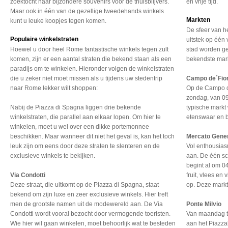
zoektocht naar bijzondere souvenirs voor de thuisblijvers.
en vrije tijd.
Maar ook in één van de gezellige tweedehands winkels
Markten
kunt u leuke koopjes tegen komen.
De sfeer van he
Populaire winkelstraten
uitstek op één 
Hoewel u door heel Rome fantastische winkels tegen zult
stad worden ge
komen, zijn er een aantal straten die bekend staan als een
bekendste mar
paradijs om te winkelen. Hieronder volgen de winkelstraten
die u zeker niet moet missen als u tijdens uw stedentrip
Campo de´Fior
naar Rome lekker wilt shoppen:
Op de Campo de
zondag, van 09
Nabij de Piazza di Spagna liggen drie bekende
typische mark
winkelstraten, die parallel aan elkaar lopen. Om hier te
etenswaar en 
winkelen, moet u wel over een dikke portemonnee
beschikken. Maar wanneer dit niet het geval is, kan het toch
Mercato Gene
leuk zijn om eens door deze straten te slenteren en de
Vol enthousias
exclusieve winkels te bekijken.
aan. De één sc
begint al om 0
Via Condotti
fruit, vlees en
Deze straat, die uitkomt op de Piazza di Spagna, staat
op. Deze markt 
bekend om zijn luxe en zeer exclusieve winkels. Hier treft
men de grootste namen uit de modewereld aan. De Via
Ponte Milvio
Condotti wordt vooral bezocht door vermogende toeristen.
Van maandag to
Wie hier wil gaan winkelen, moet behoorlijk wat te besteden
aan het Piazzal