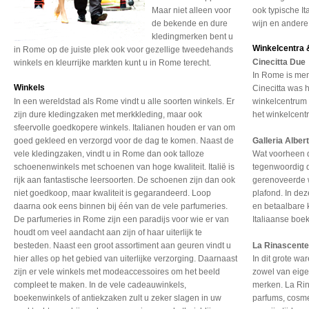
Maar niet alleen voor
ook typische Ita
de bekende en dure
wijn en andere
kledingmerken bent u
Winkelcentra 
in Rome op de juiste plek ook voor gezellige tweedehands
Cinecitta Due
winkels en kleurrijke markten kunt u in Rome terecht.
In Rome is men
Winkels
Cinecitta was 
In een wereldstad als Rome vindt u alle soorten winkels. Er
winkelcentrum i
zijn dure kledingzaken met merkkleding, maar ook
het winkelcent
sfeervolle goedkopere winkels. Italianen houden er van om
goed gekleed en verzorgd voor de dag te komen. Naast de
Galleria Alber
vele kledingzaken, vindt u in Rome dan ook talloze
Wat voorheen 
schoenenwinkels met schoenen van hoge kwaliteit. Italië is
tegenwoordig de
rijk aan fantastische leersoorten. De schoenen zijn dan ook
gerenoveerde w
niet goedkoop, maar kwaliteit is gegarandeerd. Loop
plafond. In de
daarna ook eens binnen bij één van de vele parfumeries.
en betaalbare 
De parfumeries in Rome zijn een paradijs voor wie er van
Italiaanse boek
houdt om veel aandacht aan zijn of haar uiterlijk te
besteden. Naast een groot assortiment aan geuren vindt u
La Rinascent
hier alles op het gebied van uiterlijke verzorging. Daarnaast
In dit grote wa
zijn er vele winkels met modeaccessoires om het beeld
zowel van eigen
compleet te maken. In de vele cadeauwinkels,
merken. La Rin
boekenwinkels of antiekzaken zult u zeker slagen in uw
parfums, cosm