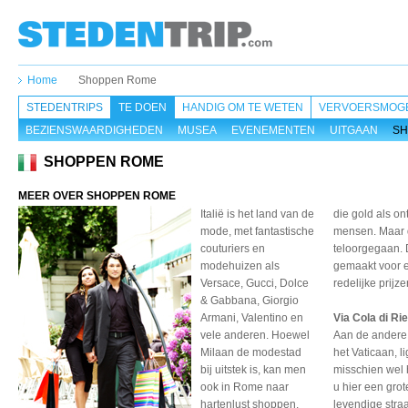
Home
Shoppen Rome
STEDENTRIPS
TE DOEN
HANDIG OM TE WETEN
VERVOERSMOGE
BEZIENSWAARDIGHEDEN
MUSEA
EVENEMENTEN
UITGAAN
SH
SHOPPEN ROME
MEER OVER SHOPPEN ROME
Italië is het land van de
die gold als o
mode, met fantastische
mensen. Maar d
couturiers en
teloorgegaan. 
modehuizen als
gemaakt voor 
Versace, Gucci, Dolce
redelijke prij
& Gabbana, Giorgio
Armani, Valentino en
Via Cola di Ri
vele anderen. Hoewel
Aan de andere k
Milaan de modestad
het Vaticaan, l
bij uitstek is, kan men
misschien wel 
ook in Rome naar
u hier een grot
hartenlust shoppen.
levendige straa