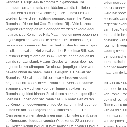
vertonen. Het rijk leek té groot te zijn geworden. De
tijden geweest
transport –en communicatiemiddelen van die tijd lieten niet
op 31 oktober 
toe dat een rijk van deze omvang effectief bestuurd kon
werd het hoofd
worden. Er werd een splitsing gemaakt tussen het West-
secretaris van 
Romeinse Rijk en het Oost-Romeinse Rijk. Vele keizers
regeerde over 
volgden elkaar op en vele oorlogen werden gevoerd door
van Hitler. Na
het machtige Romeinse Rijk. Maar meer en meer begonnen
monarchie ter 
tegenslagen de overhand te nemen. Het Romeinse Rijk
opstelling van 
raakte steeds meer verdeeld en leek in steeds meer stukjes
regime. Er wer
uit elkaar te vallen. Het verval van het Romeinse Rijk was
waarbij de mee
niet meer terug te draaien. In 475 liet de legerleider en lid
democratische 
van de senatenstand, Flavius Orestes, zijn zoon door het
democratische
leger tot keizer uitroepen. De nieuwe jeugdige keizer werd
bleef de hoofds
bekend onder de naam Romulus Augustus. Hoewel het
maar van de It
Romeinse Rijk al lange tijd op losse schroeven stond,
begon het nu steeds meer te wankelen. Veel Germaanse
Dit was de ges
stammen, die vluchtten voor de Hunnen, trokken het
een idee te ge
Romeinse gebied binnen. Ze stichtten hier hun eigen rijken.
van Rome. Rom
Toen de Hunnen ook het Romeinse Rijk aanvielen waren
ook met recht 
de Romeinen gedwongen om de Germanen in het leger op
Rome zult u no
te nemen om meer tegenstand te kunnen bieden. De
van de stad a
Germanen wonnen steeds meer macht. En uiteindelijk zette
interessante m
de Germaanse legeraanvoerder Odoaker op 23 augustus
van de prachti
476 keizer Romulus Augustus af, nadat hij zijn vader Flavius
krijgen. Met d