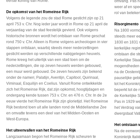
eerste koning van Rome.
omvang. Pas n
weer af en spe
De opkomst van het Romeinse Rijk
rol van beteken
Volgens de legende zou de stad Rome gesticht zijn op 21
april 753 v. Chr. Nog ieder jaar wordt in Rome op 21 april de
Risorgimento
verjaardag van de stad feestelijk gevierd. Ook volgens
Na 1800 vormd
historische bronnen wordt het ontstaan van Rome geschat
steeds meer ee
rond 750 v. Chr. Alleen is Rome volgens archeologen in vier
1830 en 1831 v
stappen ontstaan, waarbij steeds meer nederzettingen
kerkelijke reg
gesticht werden op verschillende nabijgelegen heuvels.
ontstaan die s
Rome kreeg het uiterlijk van een stad toen om de
Kerkelijke Sta
nederzettingen, die op zeven heuvels werden gebouwd,
mogendheden we
een muur werd gebouwd. De zeven heuvels zijn bekend
na de Oostenri
onder de namen; Palatijn, Aventijn, Capitool, Quirinaal,
pauselijke geb
Viminaal, Esquilijn en Coelius. Vanuit Rome ontwikkelde
tot het Koninkr
zich het Romeinse Rijk, dat zijn opkomst, hoogtijdagen en
beperkt tot de 
ondergang kende tussen 753 v. Chr. en 476 n. Chr. In de 2e
de Kerkelijke 
eeuw vierde het Romeinse Rijk zijn glorietijd. Het Romeinse
Pas in 1929 we
Rijk bestond toen uit alle landen rond de Middellandse Zee
het Verdrag va
en omvatte tevens een deel van het Midden-Oosten en
dwergstaat Vat
West-Europa.
Het ontstaan v
Het uiteenvallen van het Romeinse Rijk
Na de eenwordi
Langzaamaan begon het Romeinse Rijk scheuren te
Koninkrijk Ital