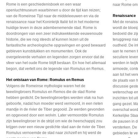
Rome is een geschiedenisboek en een waar
naar Rome om 
openluchtmuseum waarbinnen u door de tijd kan reizen;
Renaissance
van de Romeinse Tijd naar de middeleeuwen en via de
renaissance naar het Koninkrijk Italië tot in het moderne
Met de renaissa
huidige leven in deze adembenemende stad. Rome is
wordt de bloei
doordrongen van een zeer indrukwekkende eeuwenoude
bedoeld die zi
historie, die we nog steeds af kunnen lezen uit de
teruggreep na
fantastische archeologische opgravingen en goed bewaard
oudheid. De int
gebleven kunststukken en monumenten. Ook de
aan te nemen t
overgeleverde verhalen en legenden zorgen ervoor dat de
seculiere leve
sfeer van het oude Rome blijft bestaan. En hoe het allemaal
werden in twijf
begon, dat vertelt ons de legende van Romulus en Remus.
armoede, conte
aan tot het ve
Het ontstaan van Rome: Romulus en Remus
de plaats van 
Volgens de Romeinse mythologie waren het de
discussie gest
tweelingbroers Romulus en Remos die de stad Rome
wetenschap en
hebben gesticht. De tweelingbroertjes werden vlak na hun
inzichten tot u
geboorte, nadat hun moeder werd vermoord, in een rieten
gang gezet. Ma
mandje in de rivier de Tiber gegooid. Ze werden gevonden
overschat word
en opgevoed door een wolvin. Later vermoordde Romulus
Kerkelijke Sta
zijn tweelingbroer in de strijd om wie de heerschappij zou
de pausen in 
krijgen over een nieuw gestichte stad aan de rivier de Tiber.
versterken. De
Romulus vernoemde de stad naar zichzelf en hij werd de
gebieden te ver