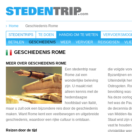
Home
Geschiedenis Rome
STEDENTRIPS
TE DOEN
HANDIG OM TE WETEN
VERVOERSMOGE
BETALEN
GESCHIEDENIS
WEER
VERVOER
REISGIDSEN
VLI
GESCHIEDENIS ROME
MEER OVER GESCHIEDENIS ROME
Een stedentrip naar
die volgde von
Rome zal een
Byzantijnen e
wonderlijke beleving
Uiteindelijk h
zijn. U maakt niet
Ostrogoten. Ro
alleen kennis met de
bevolking was 
hedendaagse
Na deze oorlog
hoofdstad van Italië,
het was de Pau
maar u zult ook een bijzondere reis door de geschiedenis
de decennia d
maken. Want Rome kent een veelbewogen en uitgebreide
van Midden-Ita
geschiedenis, waardoor een rijke cultuur is ontstaan.
Staat wist zij
vast te houden
Reizen door de tijd
christelijke we