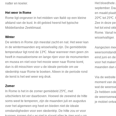
Het bloedhete 
natter en koeler.
september. Daa
Het weer in Rome
en maakt plaa
Rome ligt ongeveer in het midden van Italië op een kleine
20ºC tot 25ºC.
afstand van de kust. In dit gebied heerst het typische
Zee in deze pe
Middellandse Zeeklimaat.
het tot eind o
Rome. Vanaf no
Winter
wisselvalliger.
De winters in Rome zijn meestal zacht en nat. Het weer kan
in de wintermaanden erg wisselvallig zijn. De gemiddelde
Aangezien mee
temperatuur ligt rond de 13ºC. Maar wanneer men geen zin
weersomstandig
heeft in massatoerisme en lange rijen voor de monumenten
eind juni en d
en musea en niet voor het mooie weer naar Rome komt,
voor het maken
dan is dit misschien voor u de ideale periode om uw
maanden dan oo
stedentrip naar Rome te boeken. Alleen in de periode rond
de kerst is het wel weer erg druk.
Via de websit
moment van de
Zomer
wat de weersve
In Rome is het in de zomer gemiddeld 25ºC, met
Ze hebben ook
uitschieters tot ver daarboven. Hoewel de zeewind de hitte
de weersverwa
soms weet te temperen, zijn de maanden juli en augustus
je mobiel ontva
over het algemeen erg heet en bieden niet de ideale
omstandigheden voor een stedentrip. De hitte zou er voor
kunnen zorgen dat u er niet in slaagt alles te zien wat u op