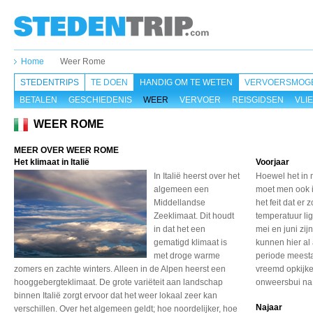
Home
Weer Rome
STEDENTRIPS
TE DOEN
HANDIG OM TE WETEN
VERVOERSMOGE
BETALEN
GESCHIEDENIS
WEER
VERVOER
REISGIDSEN
VLI
WEER ROME
MEER OVER WEER ROME
Het klimaat in Italië
Voorjaar
In Italië heerst over het
Hoewel het in 
algemeen een
moet men ook 
Middellandse
het feit dat er
Zeeklimaat. Dit houdt
temperatuur li
in dat het een
mei en juni zi
gematigd klimaat is
kunnen hier al
met droge warme
periode meesta
zomers en zachte winters. Alleen in de Alpen heerst een
vreemd opkijke
hooggebergteklimaat. De grote variëteit aan landschap
onweersbui na
binnen Italië zorgt ervoor dat het weer lokaal zeer kan
Najaar
verschillen. Over het algemeen geldt; hoe noordelijker, hoe