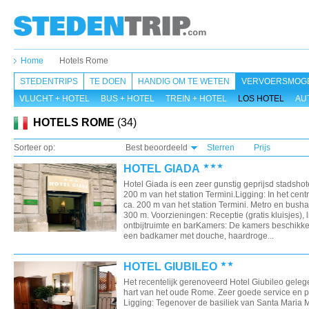
Home
Hotels Rome
STEDENTRIPS
TE DOEN
HANDIG OM TE WETEN
VERVOERSMOGE
VLUCHT + HOTEL
BUS + HOTEL
TREIN + HOTEL
LOS HOTEL
AU
HOTELS ROME
(34)
Sorteer op:
Best beoordeeld
Sterren
Prijs
HOTEL GIADA
Hotel Giada is een zeer gunstig geprijsd stadshot
200 m van het station Termini.Ligging: In het cen
ca. 200 m van het station Termini. Metro en busha
300 m. Voorzieningen: Receptie (gratis kluisjes), li
ontbijtruimte en barKamers: De kamers beschikk
een badkamer met douche, haardroge...
HOTEL GIUBILEO
Het recentelijk gerenoveerd Hotel Giubileo geleg
hart van het oude Rome. Zeer goede service en pr
Ligging: Tegenover de basiliek van Santa Maria 