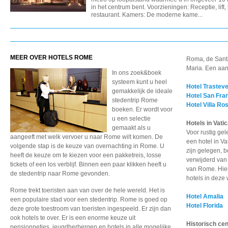
in het centrum bent. Voorzieningen: Receptie, lift,
restaurant. Kamers: De moderne kame...
MEER OVER HOTELS ROME
Roma, de Santa
Maria. Een aant
In ons zoek&boek
systeem kunt u heel
Hotel Trastev
gemakkelijk de ideale
Hotel San Fra
stedentrip Rome
Hotel Villa Ro
boeken. Er wordt voor
u een selectie
Hotels in Vati
gemaakt als u
Voor rustig ge
aangeeft met welk vervoer u naar Rome wilt komen. De
een hotel in V
volgende stap is de keuze van overnachting in Rome. U
zijn gelegen, 
heeft de keuze om te kiezen voor een pakketreis, losse
verwijderd van 
tickets of een los verblijf. Binnen een paar klikken heeft u
van Rome. Hie
de stedentrip naar Rome gevonden.
hotels in deze 
Rome trekt toeristen aan van over de hele wereld. Het is
Hotel Amalia
een populaire stad voor een stedentrip. Rome is goed op
Hotel Florida
deze grote toestroom van toeristen ingespeeld. Er zijn dan
ook hotels te over. Er is een enorme keuze uit
Historisch ce
pensionnetjes, jeugdherbergen en hotels in alle mogelijke