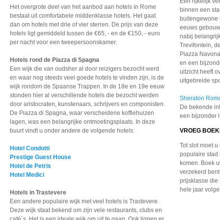
Een rijkelijk v
Het overgrote deel van het aanbod aan hotels in Rome
binnen een stad
bestaat uit comfortabele middenklasse hotels. Het gaat
buitengewone l
dan om hotels met drie of vier sterren. De prijs van deze
eeuws gebouw in
hotels ligt gemiddeld tussen de €65, - en de €150, - euro
nabij belangri
per nacht voor een tweepersoonskamer.
Trevifontein, 
Piazza Navona.
Hotels rond de Piazza di Spagna
en een bijzond
Een wijk die van oudsher al door reizigers bezocht werd
uitzicht heeft 
en waar nog steeds veel goede hotels te vinden zijn, is de
uitgebreide spo
wijk rondom de Spaanse Trappen. In de 18e en 19e eeuw
stonden hier al verschillende hotels die bezocht werden
Sheraton Roma
door aristocraten, kunstenaars, schrijvers en componisten.
De bekende int
De Piazza di Spagna, waar verscheidene koffiehuizen
een bijzonder 
lagen, was een belangrijke ontmoetingsplaats. In deze
buurt vindt u onder andere de volgende hotels:
VROEG BOE
Tot slot moet 
Hotel Condotti
populaire stad 
Prestige Guest House
komen. Boek uw
Hotel de Petris
verzekerd bent
Hotel Medici
prijsklasse die
hele jaar volge
Hotels in Trastevere
Een andere populaire wijk
met veel hotels is Trastevere.
Deze wijk staat bekend
om zijn vele restaurants,
clubs en
café´s. Het is
een ideale wijk om uit
te gaan. Ook liggen er