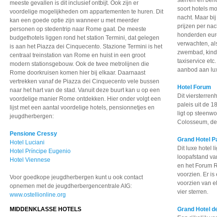
sterren en beho
meeste gevallen is dit inclusief ontbijt. Ook zijn er
soort hotels mo
voordelige mogelijkheden om appartementen te huren. Dit
nacht. Maar bi
kan een goede optie zijn wanneer u met meerder
prijzen per nac
personen op stedentrip naar Rome gaat. De meeste
honderden euro
budgethotels liggen rond het station Termini, dat gelegen
verwachten, al
is aan het Piazza dei Cinquecento. Stazione Termini is het
zwembad, kinde
centraal treinstation van Rome en huist in een groot
taxiservice etc.
modern stationsgebouw. Ook de twee metrolijnen die
aanbod aan lux
Rome doorkruisen komen hier bij elkaar. Daarnaast
vertrekken vanaf de Piazza dei Cinquecento vele bussen
Hotel Forum
naar het hart van de stad. Vanuit deze buurt kan u op een
Dit viersterren
voordelige manier Rome ontdekken. Hier onder volgt een
paleis uit de 1
lijst met een aantal voordelige hotels, pensionnetjes en
ligt op steenw
jeugdherbergen:
Colosseum, de 
Pensione Cressy
Grand Hotel P
Hotel Luciani
Dit luxe hotel 
Hotel Príncipe Eugenio
loopafstand v
Hotel Viennese
en het Forum Ro
voorzien. Er is
Voor goedkope jeugdherbergen kunt u ook contact
voorzien van e
opnemen met de jeugdherbergencentrale AIG:
vier sterren.
www.ostellionline.org
MIDDENKLASSE HOTELS
Grand Hotel d