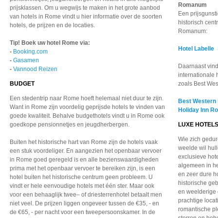
Romanum
prijsklassen. Om u wegwijs te maken in het grote aanbod
Een prijsgunsti
van hotels in Rome vindt u hier informatie over de soorten
historisch cen
hotels, de prijzen en de locaties.
Romanum:
Tip! Boek uw hotel Rome via:
Hotel Labelle
-
Booking.com
-
Gasamen
Daarnaast vind
-
Vannood Reizen
internationale 
BUDGET
zoals Best Wes
Een stedentrip naar Rome hoeft helemaal niet duur te zijn.
Best Western
Want in Rome zijn voordelig geprijsde hotels te vinden van
Holiday Inn R
goede kwaliteit. Behalve budgethotels vindt u in Rome ook
goedkope pensionnetjes en jeugdherbergen.
LUXE HOTEL
Wie zich gedur
Buiten het historische hart van Rome zijn de hotels vaak
weelde wil hul
een stuk voordeliger. En aangezien het openbaar vervoer
exclusieve hote
in Rome goed geregeld is en alle bezienswaardigheden
algemeen in he
prima met het openbaar vervoer te bereiken zijn, is een
en zeer dure ho
hotel buiten het historische centrum geen probleem. U
historische ge
vindt er hele eenvoudige hotels met één ster. Maar ook
en weelderige 
voor een behaaglijk twee– of driesterrenhotel betaalt men
prachtige loca
niet veel. De prijzen liggen ongeveer tussen de €35, - en
romantische ple
de €65, - per nacht voor een tweepersoonskamer. In de