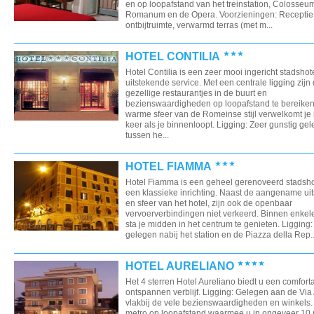
en op loopafstand van het treinstation, Colosseu
Romanum en de Opera. Voorzieningen: Receptie, g
ontbijtruimte, verwarmd terras (met m...
HOTEL CONTILIA
Hotel Contilia is een zeer mooi ingericht stadshot
uitstekende service. Met een centrale ligging zijn
gezellige restaurantjes in de buurt en
bezienswaardigheden op loopafstand te bereiken
warme sfeer van de Romeinse stijl verwelkomt je
keer als je binnenloopt. Ligging: Zeer gunstig ge
tussen he...
HOTEL FIAMMA
Hotel Fiamma is een geheel gerenoveerd stadsho
een klassieke inrichting. Naast de aangename uit
en sfeer van het hotel, zijn ook de openbaar
vervoerverbindingen niet verkeerd. Binnen enkel
sta je midden in het centrum te genieten. Ligging:
gelegen nabij het station en de Piazza della Rep..
HOTEL AURELIANO
Het 4 sterren Hotel Aureliano biedt u een comfort
ontspannen verblijf. Ligging: Gelegen aan de Via 
vlakbij de vele bezienswaardigheden en winkels. 
metro op loopafstand waarmee u in ongeveer 10