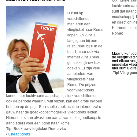
Op internet kun
luchtvaartmaat
surft dat naar
U kunt op
maatschappij. 
verschillende
en direct onli
manieren een
Hieronder kunt
vliegticket naar Rome
Rome:
kopen. Zo kunt u
langsgaan bij een
reisbureau bij u in de
buurt, maar ook via
Maar u kunt oo
internet kunt u heel
de vliegticket
met elkaar verg
gemakkelijk uw ticket
mogelijke vlie
boeken. Er zijn vele
hier kunt u dir
Tip! Vlieg go
aanbieders van
vliegtickets naar
Rome. De prijzen
voor vliegtickets
kunnen per luchtvaartmaatschappij sterk verschillen en
ook de periode waarin u wilt reizen, kan een grote invloed
hebben op de prijs. Een snelle zoektocht op internet zal u
gauw naar de goedkoopst mogelijke vliegtickets leiden.
Hieronder staan alvast een aantal van onze goedkoopste
aanbieders voor een ticket naar Rome.
Tip! Boek uw vliegticket Rome via:
-
Cheaptickets