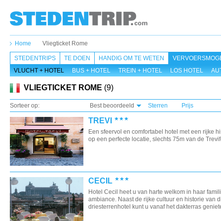
Home
Vliegticket Rome
STEDENTRIPS
TE DOEN
HANDIG OM TE WETEN
VERVOERSMOGE
VLUCHT + HOTEL
BUS + HOTEL
TREIN + HOTEL
LOS HOTEL
AU
VLIEGTICKET ROME
(9)
Sorteer op:
Best beoordeeld
Sterren
Prijs
TREVI
Een sfeervol en comfortabel hotel met een rijke hi
op een perfecte locatie, slechts 75m van de Trevif
CECIL
Hotel Cecil heet u van harte welkom in haar famili
ambiance. Naast de rijke cultuur en historie van di
driesterrenhotel kunt u vanaf het dakterras geniete