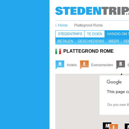
Home
Plattegrond Rome
STEDENTRIPS
TE DOEN
HANDIG OM 
BETALEN
GESCHIEDENIS
WEER
VE
PLATTEGROND ROME
Hotels
Evenementen
This page c
Do you own th