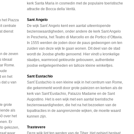
kerk Santa Maria in cosmedin met de populaire toeristische
attractie de Bocca della Verità.
Sant Angelo
p het Piazza
t centrale
De wijk Sant´Angelo kent een aantal uiteenlopende
at dienst
bezienswaardigheden, onder andere de kerk Sant Angelo
in Pescheria, het Teatro di Marcello en de Portico d’Ottavia.
In 1555 werden de joden door de paus gedwongen om ten
zuiden van deze wijk te gaan wonen. Dit deel van de stad
van de zeven
wordt de Joodse ghetto genoemd. Hier vindt u kronkelige
s ideaal
staatjes, warmrood gekleurde gebouwen, authentieke
aar Rome.
joodse eetgelegenheden en talloze kleine winkeltjes.
 oude
Sant Eustachio
d en het
 dat u van
Sant´Eustachio is een kleine wijk in het centrum van Rome,
die gekenmerkt wordt door grote paleizen en kerken als de
kerk van Sant’Eustachio, Palazzo Madame en de Sant
Augostino. Het is een wijk met een aantal toeristische
e grote
bezienswaardigheden, die het na het bezoeken van de
diende als
topattracties in de aangrenzende wijken, de moeite waard
60 over het
kunnen zijn.
onen. Er
Trastevere
eto gekozen,
traat waar
Deze wijk ligt ten westen van de Tiber. Het gebied bestaat