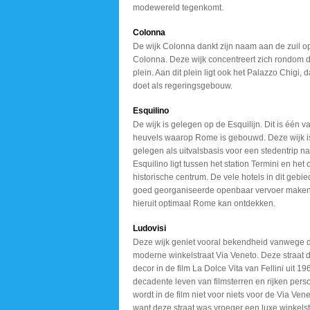
modewereld tegenkomt.
Colonna
De wijk Colonna dankt zijn naam aan de zuil o
Colonna. Deze wijk concentreert zich rondom di
plein. Aan dit plein ligt ook het Palazzo Chigi, d
doet als regeringsgebouw.
Esquilino
De wijk is gelegen op de Esquilijn. Dit is één 
heuvels waarop Rome is gebouwd. Deze wijk i
gelegen als uitvalsbasis voor een stedentrip n
Esquilino ligt tussen het station Termini en het
historische centrum. De vele hotels in dit gebie
goed georganiseerde openbaar vervoer maken
hieruit optimaal Rome kan ontdekken.
Ludovisi
Deze wijk geniet vooral bekendheid vanwege d
moderne winkelstraat Via Veneto. Deze straat 
decor in de film La Dolce Vita van Fellini uit 19
decadente leven van filmsterren en rijken pers
wordt in de film niet voor niets voor de Via Ven
want deze straat was vroeger een luxe winkels