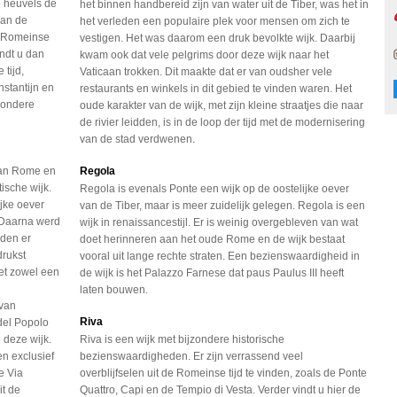
e heuvels de
het binnen handbereid zijn van water uit de Tiber, was het in
van de
het verleden een populaire plek voor mensen om zich te
t Romeinse
vestigen. Het was daarom een druk bevolkte wijk. Daarbij
indt u dan
kwam ook dat vele pelgrims door deze wijk naar het
 tijd,
Vaticaan trokken. Dit maakte dat er van oudsher vele
stantijn en
restaurants en winkels in dit gebied te vinden waren. Het
zondere
oude karakter van de wijk, met zijn kleine straatjes die naar
de rivier leidden, is in de loop der tijd met de modernisering
van de stad verdwenen.
van Rome en
Regola
ische wijk.
Regola is evenals Ponte een wijk op de oostelijke oever
ijke oever
van de Tiber, maar is meer zuidelijk gelegen. Regola is een
 Daarna werd
wijk in renaissancestijl. Er is weinig overgebleven van wat
wden er
doet herinneren aan het oude Rome en de wijk bestaat
rukst
vooral uit lange rechte straten. Een bezienswaardigheid in
het zowel een
de wijk is het Palazzo Farnese dat paus Paulus III heeft
laten bouwen.
 van
Riva
del Popolo
n deze wijk.
Riva is een wijk met bijzondere historische
n exclusief
bezienswaardigheden. Er zijn verrassend veel
e Via
overblijfselen uit de Romeinse tijd te vinden, zoals de Ponte
it de
Quattro, Capi en de Tempio di Vesta. Verder vindt u hier de