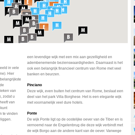
een levendige wijk met een mix aan gezelligheid en
adembenemende bezienswaardigheden. Daarnaast is het
eeld in vele
ook een belangrijk financieel centrum van Rome met veel
one). Hier
banken en beurzen.
 belangrijkste
 de
Pinciano
tieken van
Deze wijk, even buiten het centrum van Rome, beslaat een
k, zodat u
deel van het park Villa Borghese. Het is een elegante wijk
heeft van
met voornamelijk veel dure hotels.
 kunt
Ponte
n te vinden
liggen.
De wijk Ponte ligt op de oostelijke oever van de Tiber en is
vernoemd naar de Engelenbrug die deze wijk verbindt met
de wijk Borgo aan de andere kant van de oever. Vanwege