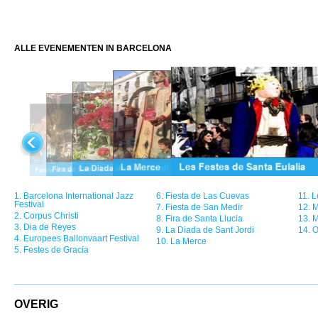
ALLE EVENEMENTEN IN BARCELONA
1.
Barcelona International Jazz
6.
Fiesta de Las Cuevas
11.
L
Festival
7.
Fiesta de San Medir
12.
M
2.
Corpus Christi
8.
Fira de Santa Llucia
13.
M
3.
Dia de Reyes
9.
La Diada de Sant Jordi
14.
O
4.
Europees Ballonvaart Festival
10.
La Merce
5.
Festes de Gracia
OVERIG