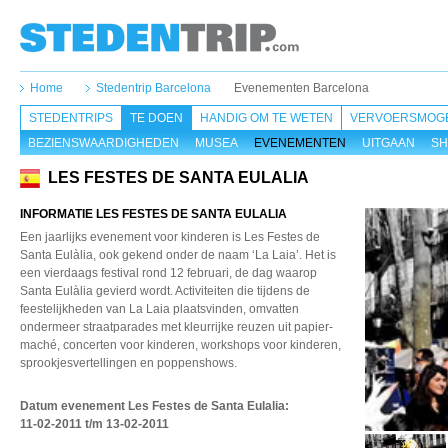
Home
Stedentrip Barcelona
Evenementen Barcelona
STEDENTRIPS
TE DOEN
HANDIG OM TE WETEN
VERVOERSMOGE
BEZIENSWAARDIGHEDEN
MUSEA
EVENEMENTEN
UITGAAN
SH
LES FESTES DE SANTA EULALIA
INFORMATIE LES FESTES DE SANTA EULALIA
Een jaarlijks evenement voor kinderen is Les Festes de
Santa Eulàlia, ook gekend onder de naam ‘La Laia’. Het is
een vierdaags festival rond 12 februari, de dag waarop
Santa Eulàlia gevierd wordt. Activiteiten die tijdens de
feestelijkheden van La Laia plaatsvinden, omvatten
ondermeer straatparades met kleurrijke reuzen uit papier-
maché, concerten voor kinderen, workshops voor kinderen,
sprookjesvertellingen en poppenshows.
Datum evenement Les Festes de Santa Eulalia
:
11-02-2011 t/m 13-02-2011