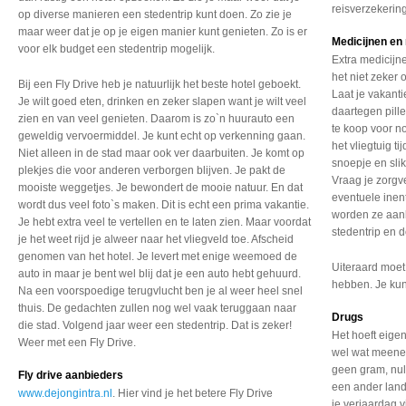
reisverzekering
op diverse manieren een stedentrip kunt doen. Zo zie je
maar weer dat je op je eigen manier kunt genieten. Zo is er
Medicijnen en
voor elk budget een stedentrip mogelijk.
Extra medicijn
het niet zeker 
Bij een Fly Drive heb je natuurlijk het beste hotel geboekt.
Laat je vakant
Je wilt goed eten, drinken en zeker slapen want je wilt veel
daartegen pille
zien en van veel genieten. Daarom is zo`n huurauto een
te koop voor no
geweldig vervoermiddel. Je kunt echt op verkenning gaan.
het vliegtuig 
Niet alleen in de stad maar ook ver daarbuiten. Je komt op
snoepje en slik
plekjes die voor anderen verborgen blijven. Je pakt de
Vraag je zorgve
mooiste weggetjes. Je bewondert de mooie natuur. En dat
eventuele inen
wordt dus veel foto`s maken. Dit is echt een prima vakantie.
worden ze aan
Je hebt extra veel te vertellen en te laten zien. Maar voordat
stedentrip en 
je het weet rijd je alweer naar het vliegveld toe. Afscheid
genomen van het hotel. Je levert met enige weemoed de
Uiteraard moet
auto in maar je bent wel blij dat je een auto hebt gehuurd.
hebben. Je kunt
Na een voorspoedige terugvlucht ben je al weer heel snel
thuis. De gedachten zullen nog wel vaak teruggaan naar
Drugs
die stad. Volgend jaar weer een stedentrip. Dat is zeker!
Het hoeft eigen
Weer met een Fly Drive.
wel wat meenem
geen gram, nul
Fly drive aanbieders
een ander land
www.dejongintra.nl
. Hier vind je het betere Fly Drive
je verjaardag 