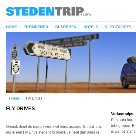
HOME
TREINREIZEN
BUSREIZEN
HOTELS
VLIEGTICKETS
Home
Fly Drives
FLY DRIVES
Verkeerstips
Een auto huren.
inbegrepen. Er
Gemak dient de mens wordt wel eens gezegd. En dat is zo
is wel verstan
als je een Fly Drive stedentrip boekt. Je hebt dan alles in