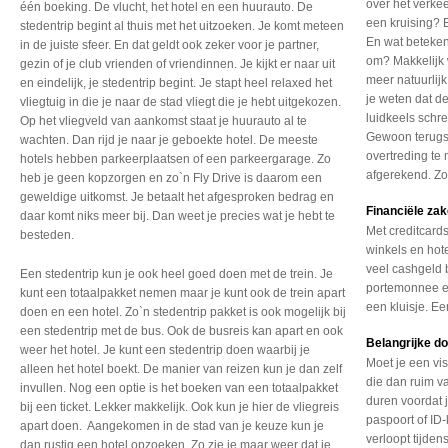
over het verke
één boeking. De vlucht, het hotel en een huurauto. De
een kruising? 
stedentrip begint al thuis met het uitzoeken. Je komt meteen
En wat beteken
in de juiste sfeer. En dat geldt ook zeker voor je partner,
om? Makkelijk
gezin of je club vrienden of vriendinnen. Je kijkt er naar uit
meer natuurlij
en eindelijk, je stedentrip begint. Je stapt heel relaxed het
je weten dat d
vliegtuig in die je naar de stad vliegt die je hebt uitgekozen.
luidkeels schre
Op het vliegveld van aankomst staat je huurauto al te
Gewoon terugs
wachten. Dan rijd je naar je geboekte hotel. De meeste
overtreding te
hotels hebben parkeerplaatsen of een parkeergarage. Zo
afgerekend. Zo
heb je geen kopzorgen en zo`n Fly Drive is daarom een
geweldige uitkomst. Je betaalt het afgesproken bedrag en
Financiële za
daar komt niks meer bij. Dan weet je precies wat je hebt te
Met creditcards
besteden.
winkels en hote
veel cashgeld b
Een stedentrip kun je ook heel goed doen met de trein. Je
portemonnee een
kunt een totaalpakket nemen maar je kunt ook de trein apart
een kluisje. E
doen en een hotel. Zo`n stedentrip pakket is ook mogelijk bij
een stedentrip met de bus. Ook de busreis kan apart en ook
Belangrijke 
weer het hotel. Je kunt een stedentrip doen waarbij je
Moet je een vi
alleen het hotel boekt. De manier van reizen kun je dan zelf
die dan ruim v
invullen. Nog een optie is het boeken van een totaalpakket
duren voordat j
bij een ticket. Lekker makkelijk. Ook kun je hier de vliegreis
paspoort of ID-
apart doen. Aangekomen in de stad van je keuze kun je
verloopt tijdens
dan rustig een hotel opzoeken. Zo zie je maar weer dat je