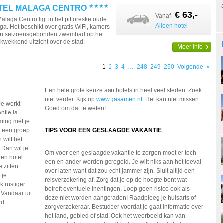
TEL MALAGA CENTRO
€ 63,-
Vanaf
alaga Centro ligt in het pittoreske oude
Alleen hotel
a. Het beschikt over gratis WiFi, kamers
een seizoensgebonden zwembad op het
kwekkend uitzicht over de stad.
Meer info
1
2
3
4
…
248
249
250
Volgende
»
Een hele grote keuze aan hotels in heel veel steden. Zoek
niet verder. Kijk op
www.gasamen.nl
. Het kan niet missen.
Je werkt
Goed om dat te weten!
antie is
ming met je
et een groep
TIPS VOOR EEN GESLAAGDE VAKANTIE
 wilt het
 Dan wil je
Om voor een geslaagde vakantie te zorgen moet er toch
 een hotel
een en ander worden geregeld. Je wilt niks aan het toeval
 zitten.
over laten want dat zou echt jammer zijn. Sluit altijd een
 je
reisverzekering af. Zorg dat je op de hoogte bent wat
 rustiger.
betreft eventuele inentingen. Loop geen risico ook als
 Vandaar uit
deze niet worden aangeraden! Raadpleeg je huisarts of
ed
zorgverzekeraar. Bestudeer voordat je gaat informatie over
het land, gebied of stad. Ook het weerbeeld kan van