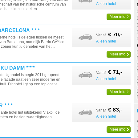
Alleen hotel
 het hart van het historische centrum van
t hotel kunt u snel en ...
Meer info
 BARCELONA
€ 70,-
Vanaf
erne hotel is gelegen tussen de meest
Alleen hotel
van Barcalona, namelijk Barrio GÃ³tico
 zomer kunt u genieten van het ...
Meer info
N KU DAMM
€ 71,-
Vanaf
 designhotel is begin 2011 geopend.
Alleen hotel
ige facade gaat een zeer moderne en
huil. Dit hotel ligt op een toplocatie ...
Meer info
R
€ 83,-
Vanaf
ante hotel ligt uitstekend! Vlakbij de
Alleen hotel
raten en bezienswaardigheden.
Meer info