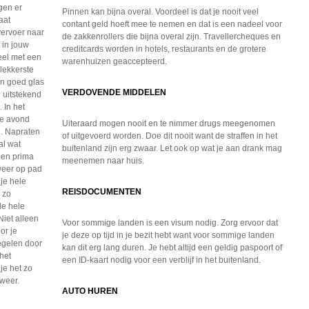
gen er
Pinnen kan bijna overal. Voordeel is dat je nooit veel
aat
contant geld hoeft mee te nemen en dat is een nadeel voor
vervoer naar
de zakkenrollers die bijna overal zijn. Travellercheques en
 in jouw
creditcards worden in hotels, restaurants en de grotere
eel met een
warenhuizen geaccepteerd.
 lekkerste
en goed glas
VERDOVENDE MIDDELEN
n uitstekend
 In het
 de avond
Uiteraard mogen nooit en te nimmer drugs meegenomen
n. Napraten
of uitgevoerd worden. Doe dit nooit want de straffen in het
al wat
buitenland zijn erg zwaar. Let ook op wat je aan drank mag
een prima
meenemen naar huis.
weer op pad
je hele
REISDOCUMENTEN
 zo
de hele
Niet alleen
Voor sommige landen is een visum nodig. Zorg ervoor dat
or je
je deze op tijd in je bezit hebt want voor sommige landen
egelen door
kan dit erg lang duren. Je hebt altijd een geldig paspoort of
het
een ID-kaart nodig voor een verblijf in het buitenland.
je het zo
 weer.
AUTO HUREN