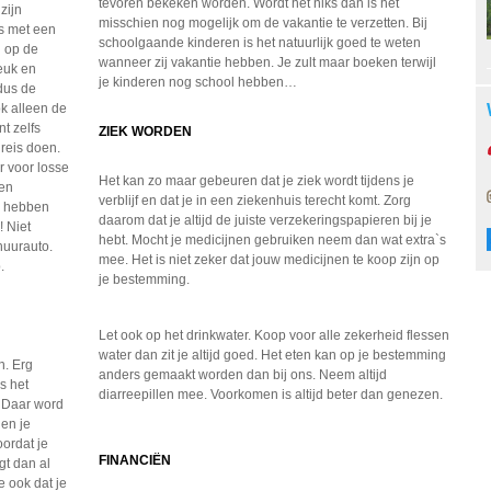
tevoren bekeken worden. Wordt het niks dan is het
zijn
misschien nog mogelijk om de vakantie te verzetten. Bij
is met een
schoolgaande kinderen is het natuurlijk goed te weten
n op de
wanneer zij vakantie hebben. Je zult maar boeken terwijl
euk en
je kinderen nog school hebben…
dus de
ok alleen de
t zelfs
ZIEK WORDEN
reis doen.
r voor losse
Het kan zo maar gebeuren dat je ziek wordt tijdens je
een
verblijf en dat je in een ziekenhuis terecht komt. Zorg
ld hebben
daarom dat je altijd de juiste verzekeringspapieren bij je
! Niet
hebt. Mocht je medicijnen gebruiken neem dan wat extra`s
huurauto.
mee. Het is niet zeker dat jouw medicijnen te koop zijn op
p.
je bestemming.
Let ook op het drinkwater. Koop voor alle zekerheid flessen
water dan zit je altijd goed. Het eten kan op je bestemming
n. Erg
anders gemaakt worden dan bij ons. Neem altijd
s het
diarreepillen mee. Voorkomen is altijd beter dan genezen.
. Daar word
 en je
oordat je
FINANCIËN
gt dan al
 ook dat je