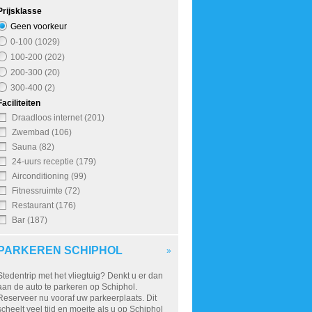
Prijsklasse
Geen voorkeur
0-100 (1029)
100-200 (202)
200-300 (20)
300-400 (2)
Faciliteiten
Draadloos internet (201)
Zwembad (106)
Sauna (82)
24-uurs receptie (179)
Airconditioning (99)
Fitnessruimte (72)
Restaurant (176)
Bar (187)
PARKEREN SCHIPHOL
»
Stedentrip met het vliegtuig? Denkt u er dan
aan de auto te parkeren op Schiphol.
Reserveer nu vooraf uw parkeerplaats. Dit
scheelt veel tijd en moeite als u op Schiphol