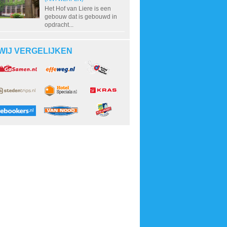
Het Hof van Liere is een
gebouw dat is gebouwd in
opdracht...
WIJ VERGELIJKEN