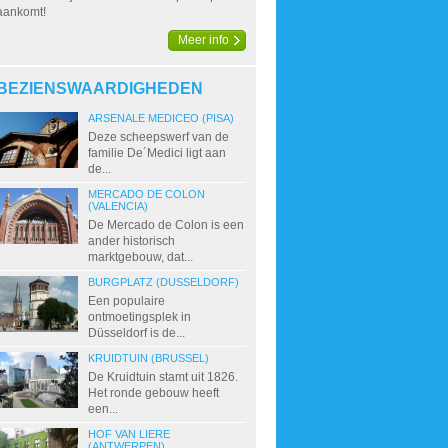
aankomt!
Meer info
BEZIENSWAARDIGHEDEN
ARSENALE MEDICEO (PISA)
Deze scheepswerf van de
familie De´Medici ligt aan
de...
MERCADO DE COLON
(VALENCIA)
De Mercado de Colon is een
ander historisch
marktgebouw, dat...
BURGPLATZ (DUSSELDORF)
Een populaire
ontmoetingsplek in
Düsseldorf is de...
KRUIDTUIN (BRUSSEL)
De Kruidtuin stamt uit 1826.
Het ronde gebouw heeft
een...
HOF VAN LIERE
(ANTWERPEN)