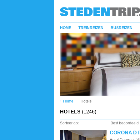
HOME
TREINREIZEN
BUSREIZEN
Home
Hotels
HOTELS
(1246)
Sorteer op:
Best beoordeeld
CORONA D I
Hotel Corona dâ