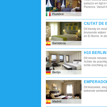
palazzo en ligt in
Florence. Vanuit he
Florence
CIUTAT DE
Dit trendy en mod
bruisende wijken 
en El Borne. In de
Barcelona
H10 BERLI
Dit mooie nieuwe
Achter de pracht
lichte inrichting sc
Berlijn
EMPERADO
Dit klassieke, eleg
bekende winkelst
Madrid