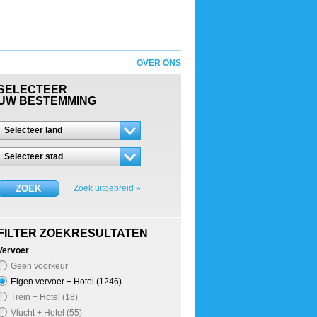
OVER ONS
SELECTEER
UW BESTEMMING
Selecteer land
Selecteer stad
ZOEK
Zoek uitgebreid »
FILTER ZOEKRESULTATEN
Vervoer
Geen voorkeur
Eigen vervoer + Hotel (1246)
Trein + Hotel (18)
Vlucht + Hotel (55)