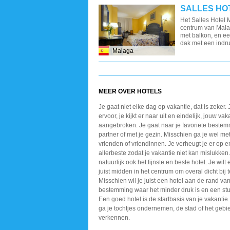
SALLES HO
Het Salles Hotel M
centrum van Malag
met balkon, en 
dak met een indru
Malaga
MEER OVER HOTELS
Je gaat niet elke dag op vakantie, dat is zeker. 
ervoor, je kijkt er naar uit en eindelijk, jouw vak
aangebroken. Je gaat naar je favoriete bestem
partner of met je gezin. Misschien ga je wel m
vrienden of vriendinnen. Je verheugt je er op en
allerbeste zodat je vakantie niet kan mislukken.
natuurlijk ook het fijnste en beste hotel. Je wilt
juist midden in het centrum om overal dicht bij te
Misschien wil je juist een hotel aan de rand van
bestemming waar het minder druk is en een stuk
Een goed hotel is de startbasis van je vakantie.
ga je tochtjes ondernemen, de stad of het gebi
verkennen.