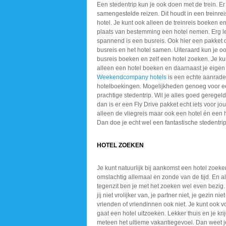
Een stedentrip kun je ook doen met de trein. Er 
samengestelde reizen. Dit houdt in een treinre
hotel. Je kunt ook alleen de treinreis boeken e
plaats van bestemming een hotel nemen. Erg l
spannend is een busreis. Ook hier een pakket 
busreis en het hotel samen. Uiteraard kun je o
busreis boeken en zelf een hotel zoeken. Je kun
alleen een hotel boeken en daarnaast je eigen 
Weekendcompany hotels
is een echte aanrade
hotelboekingen. Mogelijkheden genoeg voor 
prachtige stedentrip. Wil je alles goed gerege
dan is er een Fly Drive pakket echt iets voor jou
alleen de vliegreis maar ook een hotel én een 
Dan doe je echt wel een fantastische stedentri
HOTEL ZOEKEN
Je kunt natuurlijk bij aankomst een hotel zoeke
omslachtig allemaal en zonde van de tijd. En al
tegenzit ben je met het zoeken wel even bezig
jij niet vrolijker van, je partner niet, je gezin niet
vrienden of vriendinnen ook niet. Je kunt ook v
gaat een hotel uitzoeken. Lekker thuis en je krij
meteen het ultieme vakantiegevoel. Dan weet je