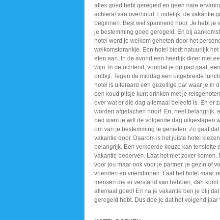
alles goed hebt geregeld en geen nare ervarin
achteraf van overhoud. Eindelijk, de vakantie g
beginnen. Best wel spannend hoor. Je hebt je 
je bestemming goed geregeld. En bij aankomst
hotel word je welkom geheten door het person
welkomstdrankje. Een hotel biedt natuurlijk het
eten aan. In de avond een heerlijk diner met e
wijn. In de ochtend, voordat je op pad gaat, ee
ontbijt. Tegen de middag een uitgebreide lunch.
hotel is uiteraard een gezellige bar waar je in
een koud pilsje kunt drinken met je reisgenote
over wat er die dag allemaal beleefd is. En er z
worden afgelachen hoor! En, heel belangrijk, 
bed want je wilt de volgende dag uitgeslapen 
om van je bestemming te genieten. Zo gaat dat 
vakantie door. Daarom is het juiste hotel kiezen
belangrijk. Een verkeerde keuze kan tenslotte 
vakantie bederven. Laat het niet zover komen. 
voor jou maar ook voor je partner, je gezin of vo
vrienden en vriendinnen. Laat het hotel maar r
mensen die er verstand van hebben, dan komt 
allemaal goed! En na je vakantie ben je blij dat 
geregeld hebt. Dus doe je dat het volgend jaar