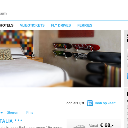
HOTELS
VLIEGTICKETS
FLY DRIVES
FERRIES
Toon als lijst
Toon op kaart
Sterren
Prijs
TALIA
€ 68,-
Vanaf
Italia is gevestigd in een vroeg 19e eeuws