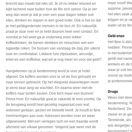
maar nooit! Wat
terecht dan maakt dat niks uit. Je zit nu lekker relaxed en
aspirine, pleis
kijkt lachend naar buiten hoe de file zich oplost. Ga je ver
het eten vaak 
weg dan weet je dat je over een paar dagen lekker zult
krijgen en je v
eten, drinken en slapen in een goed hotel. Ook is het zo dat
water uit de fle
je met gelijkgestemde mensen in de bus zit. En natuurlijk
praat je daar over en je hebt daarom heel snel contact. En
Geld enzo
voordat je het weet ga je onderweg even lekker
Het fijne is dat
koffiedrinken, de benen strekken en misschien wel een
hebben. Pinne
sigaretje roken. De bussen van vandaag de dag zijn uiterst
in het buitenl
luxe en comfortabel. Lekkere luie zitplaatsen, aircootje,
geldt met name 
toilet en een koffiebar, wat wil je nog meer en voor dat geld?
winkels en de b
waar je ook be
Aangekomen op je bestemming word je voor je hotel
vooral op mark
afgezet. De koffers worden voor je uit de bus gehaald en
je portemonne
naar binnen gebracht. Op het vliegveld daarentegen moet
je eerst daar lang op wachten. En daarna weer met de
Drugs
koffers naar buiten zeulen. Doe toch maar een busreis!
Wees niet sto
Prima hoor. En natuurlijk gaat je vakantie te snel voorbij. Op
bestemming. N
de terugweg wordt heel gezellig nagepraat over wat
Nederland. De s
iedereen gedaan, gezien en beleefd heeft. Je houdt er fijne
zwaar en je gaa
herinneringen aan over. Adressen worden over en weer
Tenminste, als 
uitgewisseld. Met een verlegen lach en een traantje wordt
iets dergelijk
afscheid van elkaar genomen. Volgend jaar weer met de
terugnemen? In