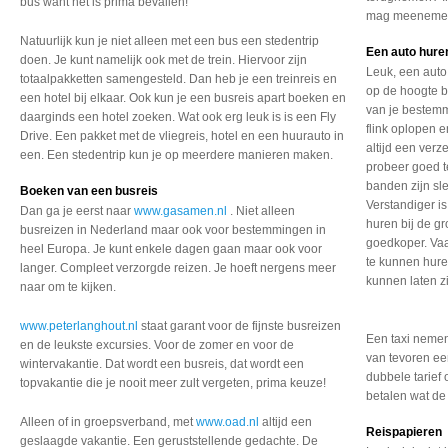
bus want het is prima bevallen!
mag meeneme
Natuurlijk kun je niet alleen met een bus een stedentrip
Een auto hure
doen. Je kunt namelijk ook met de trein. Hiervoor zijn
Leuk, een auto
totaalpakketten samengesteld. Dan heb je een treinreis en
op de hoogte b
een hotel bij elkaar. Ook kun je een busreis apart boeken en
van je bestemm
daarginds een hotel zoeken. Wat ook erg leuk is is een Fly
flink oplopen e
Drive. Een pakket met de vliegreis, hotel en een huurauto in
altijd een verz
een. Een stedentrip kun je op meerdere manieren maken.
probeer goed te
banden zijn sle
Boeken van een busreis
Verstandiger is
Dan ga je eerst naar
www.gasamen.nl
. Niet alleen
huren bij de gr
busreizen in Nederland maar ook voor bestemmingen in
goedkoper. Vaa
heel Europa. Je kunt enkele dagen gaan maar ook voor
te kunnen huren
langer. Compleet verzorgde reizen. Je hoeft nergens meer
kunnen laten z
naar om te kijken.
www.peterlanghout.nl
staat garant voor de fijnste busreizen
Een taxi nemen
en de leukste excursies. Voor de zomer en voor de
van tevoren ee
wintervakantie. Dat wordt een busreis, dat wordt een
dubbele tarief 
topvakantie die je nooit meer zult vergeten, prima keuze!
betalen wat de
Alleen of in groepsverband, met
www.oad.nl
altijd een
Reispapieren
geslaagde vakantie. Een geruststellende gedachte. De