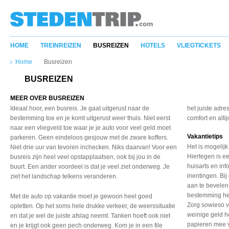
HOME
TREINREIZEN
BUSREIZEN
HOTELS
VLIEGTICKETS
Home
Busreizen
BUSREIZEN
MEER OVER BUSREIZEN
Ideaal hoor, een busreis. Je gaat uitgerust naar de
het juiste adre
bestemming toe en je komt uitgerust weer thuis. Niet eerst
comfort en alti
naar een vliegveld toe waar je je auto voor veel geld moet
Vakantietips
parkeren. Geen eindeloos gesjouw met de zware koffers.
Het is mogelijk
Niet drie uur van tevoren inchecken. Niks daarvan! Voor een
Hiertegen is ee
busreis zijn heel veel opstapplaatsen, ook bij jou in de
huisarts en in
buurt. Een ander voordeel is dat je veel ziet onderweg. Je
inentingen. Bi
ziet het landschap telkens veranderen.
aan te bevelen
bestemming hee
Met de auto op vakantie moet je gewoon heel goed
Zorg sowieso v
opletten. Op het soms hele drukke verkeer, de weerssituatie
weinige geld ho
en dat je wel de juiste afslag neemt. Tanken hoeft ook niet
papieren mee v
en je krijgt ook geen pech onderweg. Kom je in een file