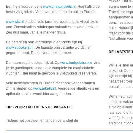
trekken. Dat is
Een hele voordelige is
www.cheaptickets.nl
.Heeft altijd de
euro`s mee te 
beste vliegtickets. Voor overal, binnen en buiten Europa.
Travellercheq
aangenomen in 
www.wtc.nl
biedt al vele jaren de voordeligste vliegtickets
benzinestations
aan. Zonvakanties, wintersportvakanties en wereldreizen.
hotel. Natuurli
Zeg dus maar, van alle markten thuis.
maar voor die p
Niet alleen voo
De betere en ook voordelige vliegtickets zijn bij
www.ebookers.nl
. De laagste prijsgarantie wordt hier
DE LAATSTE 
gegarandeerd. Doe je voordeel hiermee.
De naam zegt het eigenlijk al. Op
www.budgetair.com
vind
Wil je je snel 
je de goedkopere maar toch complete en comfortabele
uitkomst. De m
vluchten. Hier moet je gewoon je vliegtickets reserveren.
zijn er altijd b
het afgesproke
Vele bestemmingen in Europa maar ook ver daarbuiten
betaal je het d
zijn te vinden op
www.arkefly.nl
. Voordelige vliegtickets en
optimale service wordt hier aangeboden.
Wil je het nac
tenslotte vakan
TIPS VOOR EN TIJDENS DE VAKANTIE
altijd op elkaa
late avond of n
vanaf je hotel 
Tijdens het opstijgen
en landen verandert de
en dit geldt oo