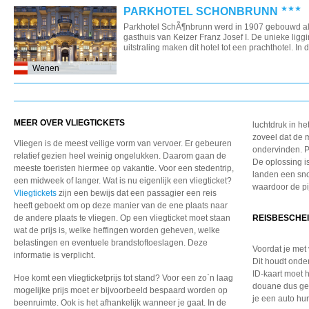
PARKHOTEL SCHONBRUNN
Parkhotel SchÃ¶nbrunn werd in 1907 gebouwd al
gasthuis van Keizer Franz Josef I. De unieke ligg
uitstraling maken dit hotel tot een prachthotel. In dit
Wenen
MEER OVER VLIEGTICKETS
luchtdruk in he
zoveel dat de 
Vliegen is de meest veilige vorm van vervoer. Er gebeuren
ondervinden. Pi
relatief gezien heel weinig ongelukken. Daarom gaan de
De oplossing is
meeste toeristen hiermee op vakantie. Voor een stedentrip,
landen een sno
een midweek of langer. Wat is nu eigenlijk een vliegticket?
waardoor de pi
Vliegtickets
zijn een bewijs dat een passagier een reis
heeft geboekt om op deze manier van de ene plaats naar
de andere plaats te vliegen. Op een vliegticket moet staan
REISBESCHE
wat de prijs is, welke heffingen worden geheven, welke
belastingen en eventuele brandstoftoeslagen. Deze
Voordat je met 
informatie is verplicht.
Dit houdt onde
ID-kaart moet 
Hoe komt een vliegticketprijs tot stand? Voor een zo`n laag
douane dus gee
mogelijke prijs moet er bijvoorbeeld bespaard worden op
je een auto hu
beenruimte. Ook is het afhankelijk wanneer je gaat. In de