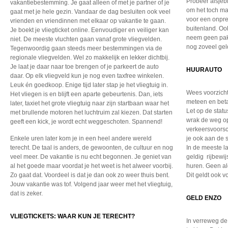
Probeer alsjebl
vakantiebestemming. Je gaat alleen of met je partner of je
om het toch ma
gaat met je hele gezin. Vandaar de dag besluiten ook veel
voor een onpret
vrienden en vriendinnen met elkaar op vakantie te gaan.
buitenland. Oo
Je boekt je vliegticket online. Eenvoudiger en veiliger kan
neem geen pakke
niet. De meeste vluchten gaan vanaf grote vliegvelden.
nog zoveel gel
Tegenwoordig gaan steeds meer bestemmingen via de
regionale vliegvelden. Wel zo makkelijk en lekker dichtbij.
Je laat je daar naar toe brengen of je parkeert de auto
HUURAUTO
daar. Op elk vliegveld kun je nog even taxfree winkelen.
Leuk én goedkoop. Enige tijd later stap je het vliegtuig in.
Wees voorzicht
Het vliegen is en blijft een aparte gebeurtenis. Dan, iets
meteen en bet
later, taxiet het grote vliegtuig naar zijn startbaan waar het
Let op de stat
met brullende motoren het luchtruim zal kiezen. Dat starten
wrak de weg op
geeft een kick, je wordt echt weggeschoten. Spannend!
verkeersvoorsc
Enkele uren later kom je in een heel andere wereld
je ook aan de 
terecht. De taal is anders, de gewoonten, de cultuur en nog
In de meeste l
veel meer. De vakantie is nu echt begonnen. Je geniet van
geldig rijbewi
al het goede maar voordat je het weet is het alweer voorbij.
huren. Geen a
Zo gaat dat. Voordeel is dat je dan ook zo weer thuis bent.
Dit geldt ook 
Jouw vakantie was tof. Volgend jaar weer met het vliegtuig,
dat is zeker.
GELD ENZO
VLIEGTICKETS: WAAR KUN JE TERECHT?
In verreweg de