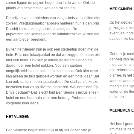
zomer liggen de prijzen hoger dan in de winter. Ook de
plaats van bestemming kan een rol spelen.
MEDICIJNEN
De prijzen van aanbieders van vliegtickets verschillen niet
Op het gebied v
zoveel. Vliegtuigmaatschappijen hanteren hun eigen prijs.
je zorgverzeker
Daarbij komt ook nog eens belasting op. De
eventueel nodi
prijsverschillen komen door de administratieve kosten die
dat jou niks k
een aanbieder berekent.
Buiten het vliegen kun je ook een stedentrip doen met de
Gebruik je med
trein. Er is een totaalpakket en dat wil zeggen een busreis
genoeg van hebt
met een hotel. Ook kun je alleen de treinreis doen en
medicamenten z
daarginder een hotel pakken. Nog een aardige
alle zekerheid 
mogelijkheid is een stedentrip met de bus. Ook hier weer
diarree. In het
kan alleen de bus geboekt worden en een hotel daar. Dat
voedsel anders
kan ook samen in een totaalpakket. De stad van je keuze
maag niet altij
bezoeken kan zo op diverse manieren. Wel eens een Fly
water uit de fl
Drive gedaan? Dat is echt top! Een vliegreis inclusief een
de kraan.
hotel en een huurauto voor één bedrag. Probeer dat de
volgende keer eens!
MEENEMEN E
HET VLIEGEN
Het hoeft geen 
om mee te nem
Een vakantie begint natuurlijk al bij het kiezen van je