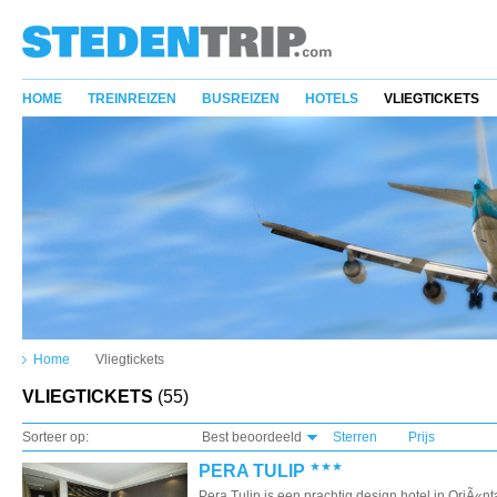
HOME
TREINREIZEN
BUSREIZEN
HOTELS
VLIEGTICKETS
Home
Vliegtickets
VLIEGTICKETS
(55)
Sorteer op:
Best beoordeeld
Sterren
Prijs
PERA TULIP
Pera Tulip is een prachtig design hotel in OriÃ«ntaa