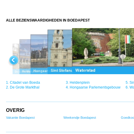
ALLE BEZIENSWAARDIGHEDEN IN BOEDAPEST
1.
Citadel van Boeda
3.
Heldenplein
5.
Si
2.
De Grote Markthal
4.
Hongaarse Parlementsgebouw
6.
Wa
OVERIG
Vakantie Boedapest
Weekendje Boedapest
Goedkoo