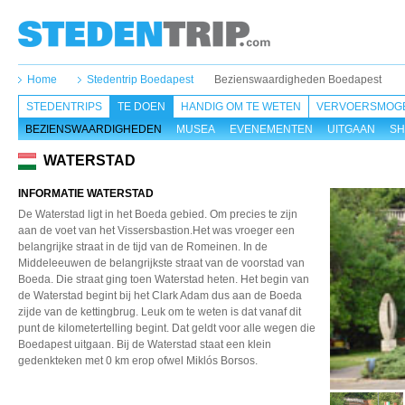
Home
Stedentrip Boedapest
Bezienswaardigheden Boedapest
STEDENTRIPS
TE DOEN
HANDIG OM TE WETEN
VERVOERSMOGE
BEZIENSWAARDIGHEDEN
MUSEA
EVENEMENTEN
UITGAAN
SH
WATERSTAD
INFORMATIE WATERSTAD
De Waterstad ligt in het Boeda gebied. Om precies te zijn
aan de voet van het Vissersbastion.Het was vroeger een
belangrijke straat in de tijd van de Romeinen. In de
Middeleeuwen de belangrijkste straat van de voorstad van
Boeda. Die straat ging toen Waterstad heten. Het begin van
de Waterstad begint bij het Clark Adam dus aan de Boeda
zijde van de kettingbrug. Leuk om te weten is dat vanaf dit
punt de kilometertelling begint. Dat geldt voor alle wegen die
Boedapest uitgaan. Bij de Waterstad staat een klein
gedenkteken met 0 km erop ofwel Miklós Borsos.