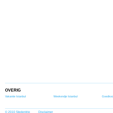
OVERIG
Vakantie Istanbul
Weekendje Istanbul
Goedkoop
© 2010 Stedentrip
Disclaimer