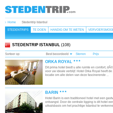
Home
Stedentrip Istanbul
STEDENTRIPS
TE DOEN
HANDIG OM TE WETEN
VERVOERSMOGE
STEDENTRIP ISTANBUL
(108)
Sorteer op:
Best beoordeeld
Sterren
Prijs
ORKA ROYAL
Dit prima hotel biedt u alle ruimte en comfort, dÃ
voor uw ideale verblijf. Hotel Orka Royal heeft de
locatie om alle delen van deze fascinerende ...
BARIN
Hotel Barin is een traditioneel hotel met een gastv
ontvangst. Door de centrale ligging is dit hotel e
uitvalsbasis om het prachtige Istanbul te verkennen