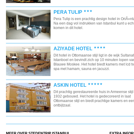
PERA TULIP
Pera Tulip is een prachtig design hotel in OriÃ«ntaa
Na een dag vol indrukken van Istanbul kunt u echt 
komen in dit hotel.
AZIYADE HOTEL
Dit hotel in Ottomaanse stijl ligt in de wijk Sultan
Istanboel en bevindt zich op 10 minuten lopen va
Blauwe Moskee. Het hotel biedt kamers met lcd t
spa met hamam, sauna en jacuzzi.
ASKIN HOTEL
Dit prachtig gerestaureerde huis in Armeense stijl 
1932 gebouwd. Het hotel is gedecoreerd in laat
Ottomaanse stijl en biedt prachtige kamers en ee
ontbijtzaal.
MEER OVER STEDENTRIP ISTANBUL
EXTRA INFOR