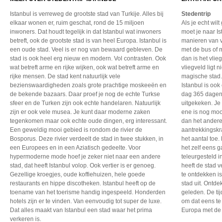
Istanbul is verreweg de grootste stad van Turkije. Alles bij
Stedentrip
elkaar wonen er, ruim geschat, rond de 15 miljoen
Als je echt wil
inwoners. Dat houdt tegelijk in dat Istanbul wat inwoners
moet je naar Is
betreft, ook de grootste stad is van heel Europa. Istanbul is
manieren van v
een oude stad. Veel is er nog van bewaard gebleven. De
met de bus of m
stad is ook heel erg nieuw en modern. Vol contrasten. Ook
dan is het vlie
wat betreft arme en rijke wijken, ook wat betreft arme en
vliegveld ligt n
rijke mensen. De stad kent natuurlijk vele
magische stad. 
bezienswaardigheden zoals grote prachtige moskeeën en
Istanbul is ook
de bekende bazaars. Daar proef je nog de echte Turkse
dag 365 dagen p
sfeer en de Turken zijn ook echte handelaren. Natuurlijk
uitgekeken. Je
zijn er ook vele musea. Je kunt daar moderne zaken
ene is nog moo
tegenkomen maar ook echte oude dingen, erg interessant.
dan het andere
Een geweldig mooi gebied is rondom de rivier de
aantrekkingskra
Bosporus. Deze rivier verdeelt de stad in twee stukken, in
het aantal toe.
een Europees en in een Aziatisch gedeelte. Voor
het zelf eens g
hypermoderne mode hoef je zeker niet naar een andere
teleurgesteld i
stad, dat heeft Istanbul volop. Ook vertier is er genoeg.
heeft de stad 
Gezellige kroegjes, oude koffiehuizen, hele goede
te ontdekken is
restaurants en hippe discotheken. Istanbul heeft op de
stad uit. Ontde
toename van het toerisme handig ingespeeld. Honderden
geleden. De tij
hotels zijn er te vinden. Van eenvoudig tot super de luxe.
om dat eens te
Dat alles maakt van Istanbul een stad waar het prima
Europa met de 
verkeren is.