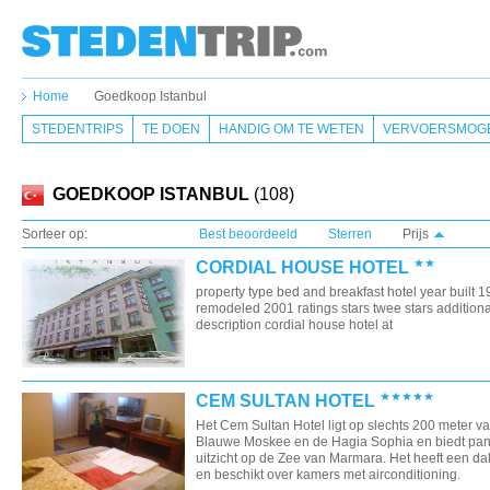
Home
Goedkoop Istanbul
STEDENTRIPS
TE DOEN
HANDIG OM TE WETEN
VERVOERSMOGE
GOEDKOOP ISTANBUL
(108)
Sorteer op:
Best beoordeeld
Sterren
Prijs
CORDIAL HOUSE HOTEL
property type bed and breakfast hotel year built 
remodeled 2001 ratings stars twee stars additiona
description cordial house hotel at
CEM SULTAN HOTEL
Het Cem Sultan Hotel ligt op slechts 200 meter v
Blauwe Moskee en de Hagia Sophia en biedt pa
uitzicht op de Zee van Marmara. Het heeft een da
en beschikt over kamers met airconditioning.