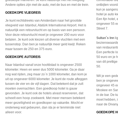
goedkope manieren. Je kunt natuurlijk met het vliegtuig.
comfortabel uit
Andere opties zijn met de auto, met de bus en met de trein.
ontbijten voor
kun je aangena
GOEDKOPE VLIEGREIS
hotel je auto k
Een fijn hotel,
Je kunt rechtstreeks van Amsterdam naar het grootste
ongeveer 55 eur
vliegveld van Istanbul, Atatürk International Airport. Het is
Street 7.
natuurlijk een retourvlucht en op basis van een persoon.
Voor deze retourvlucht moet je ongeveer 200 euro voor
Sultan`s Inn
li
betalen. Je kunt ook kiezen uit diverse vluchten met een
bezienswaardigh
tussenstop. Dan ben je natuurlijk meer geld kwijt. Reken
van restaurant
maar tussen de 250 en 375 euro.
Een perfecte l
GOEDKOPE AUTOREIS
50 euro en je h
van dit pretti
Naar Istanbul vanaf onze hoofdstad is ongeveer 2500
50.
kilometer. Heen en weer dus 5000 kilometer. Ga je daar
nog wat rijden, zeg maar zo`n 1000 kilometer, dan kom je
Wil je een ged
uit op ongeveer 6000 kilometer. Je kunt de route afleggen
ben je ongevee
tussen de vier en de vijf dagen. Dat betekent dat je zult
ongeveer 45 eu
moeten overnachten. Een goedkoop hotel is gauw
Moskee en San
gevonden. Je kunt ook de hotels alvast reserveren, dat
in de bar. De 
scheelt een hoop zoekwerk. Met meer mensen betekent
moet hebben, i
meer gezelligheid en goedkoper op vakantie. Mocht er
naar de Divan
onderweg wat gebeuren, dan sta je er tenminste niet
alleen voor.
GOEDKOPE H