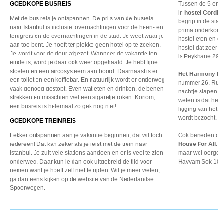
GOEDKOPE BUSREIS
Tussen de 5 en 
in
hostel Cord
Met de bus reis je ontspannen. De prijs van de busreis
begrip in de s
naar Istanbul is inclusief overnachtingen voor de heen- en
prima onderkom
terugreis en de overnachtingen in de stad. Je weet waar je
hostel eten en 
aan toe bent. Je hoeft ter plekke geen hotel op te zoeken.
hostel dat zee
Je wordt voor de deur afgezet. Wanneer de vakantie ten
is Peykhane 29
einde is, word je daar ook weer opgehaald. Je hebt fijne
stoelen en een aircosysteem aan boord. Daarnaast is er
Het Harmony 
een toilet en een koffiebar. En natuurlijk wordt er onderweg
nummer 26. Rui
vaak genoeg gestopt. Even wat eten en drinken, de benen
nachtje slapen
strekken en misschien wel een sigaretje roken. Kortom,
weten is dat he
een busreis is helemaal zo gek nog niet!
ligging van het
wordt bezocht.
GOEDKOPE TREINREIS
Lekker ontspannen aan je vakantie beginnen, dat wil toch
Ook beneden d
iedereen! Dat kan zeker als je reist met de trein naar
House For All
Istanbul. Je zult vele stations aandoen en er is veel te zien
maar wel oergez
onderweg. Daar kun je dan ook uitgebreid de tijd voor
Hayyam Sok 1
nemen want je hoeft zelf niet te rijden. Wil je meer weten,
ga dan eens kijken op de website van de Nederlandse
Spoorwegen.