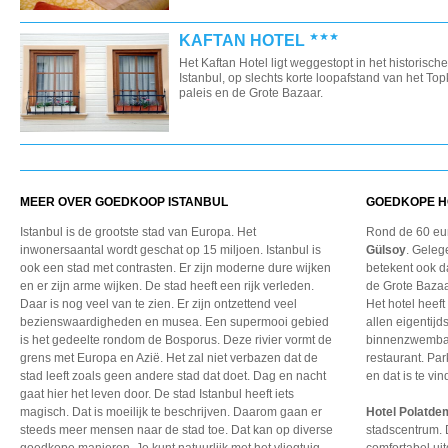
KAFTAN HOTEL
Het Kaftan Hotel ligt weggestopt in het historische
Istanbul, op slechts korte loopafstand van het T
paleis en de Grote Bazaar.
MEER OVER GOEDKOOP ISTANBUL
GOEDKOPE H
Istanbul is de grootste stad van Europa. Het
Rond de 60 eur
inwonersaantal wordt geschat op 15 miljoen. Istanbul is
Gülsoy
. Geleg
ook een stad met contrasten. Er zijn moderne dure wijken
betekent ook dat
en er zijn arme wijken. De stad heeft een rijk verleden.
de Grote Baza
Daar is nog veel van te zien. Er zijn ontzettend veel
Het hotel heef
bezienswaardigheden en musea. Een supermooi gebied
allen eigentijds
is het gedeelte rondom de Bosporus. Deze rivier vormt de
binnenzwembad
grens met Europa en Azië. Het zal niet verbazen dat de
restaurant. Par
stad leeft zoals geen andere stad dat doet. Dag en nacht
en dat is te v
gaat hier het leven door. De stad Istanbul heeft iets
magisch. Dat is moeilijk te beschrijven. Daarom gaan er
Hotel Polatde
steeds meer mensen naar de stad toe. Dat kan op diverse
stadscentrum. 