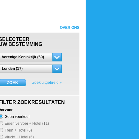
OVER ONS
SELECTEER
UW BESTEMMING
Verenigd Koninkrijk (59)
Londen (17)
ZOEK
Zoek uitgebreid »
FILTER ZOEKRESULTATEN
Vervoer
Geen voorkeur
Eigen vervoer + Hotel (11)
Trein + Hotel (6)
Vlucht + Hotel (6)