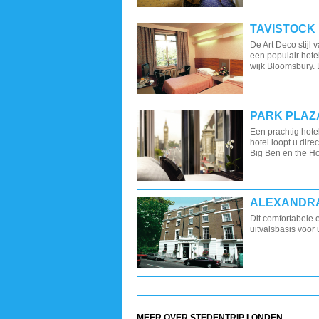
TAVISTOCK
De Art Deco stijl v
een populair hotel
wijk Bloomsbury.
PARK PLAZ
Een prachtig hotel
hotel loopt u dire
Big Ben en the Hou
ALEXANDR
Dit comfortabele 
uitvalsbasis voor
MEER OVER STEDENTRIP LONDEN