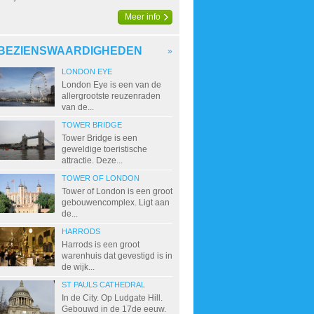
Meer info
BEZIENSWAARDIGHEDEN
»
LONDON EYE
London Eye is een van de
allergrootste reuzenraden
van de...
TOWER BRIDGE
Tower Bridge is een
geweldige toeristische
attractie. Deze...
TOWER OF LONDON
Tower of London is een groot
gebouwencomplex. Ligt aan
de...
HARRODS
Harrods is een groot
warenhuis dat gevestigd is in
de wijk...
ST PAULS CATHEDRAL
In de City. Op Ludgate Hill.
Gebouwd in de 17de eeuw.