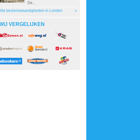
De...
Alle bezienswaardigheden in Londen
»
WIJ VERGELIJKEN