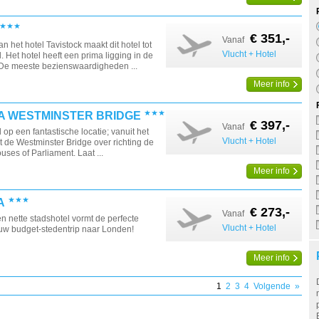
€ 351,-
Vanaf
an het hotel Tavistock maakt dit hotel tot
Vlucht + Hotel
. Het hotel heeft een prima ligging in de
 De meeste bezienswaardigheden ...
Meer info
A WESTMINSTER BRIDGE
€ 397,-
Vanaf
 op een fantastische locatie; vanuit het
Vlucht + Hotel
ct de Westminster Bridge over richting de
ses of Parliament. Laat ...
Meer info
A
€ 273,-
Vanaf
en nette stadshotel vormt de perfecte
Vlucht + Hotel
 uw budget-stedentrip naar Londen!
Meer info
1
2
3
4
Volgende
»