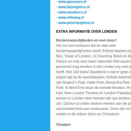
-
www.gasamen.nl
-
www.dejongintra.nl
-
www.ebookers.nl
-
www.effeweg.nl
-
www.peterlanghout.nl
EXTRA INFORMATIE OVER LONDEN
Bezienswaardigheden en veel meer!
Het zal niet verbazen dat de stad vele
bezienswaardigheden heeft. Enkele toppers zij
Ben, Tower of London, 10 Downing Street en 
Palace en nog veel meer natuurlijk! Wat opzie
genoemd mag worden is dat Londen erg veel 
heeft. Wel 100 stuks! Opvallend is dat er geen 
papier ligt op de wandelpaden. Enkele bekend
zijn Regent`s Park, Hyde Park, Alexandra Park
Park. In West End staan de meeste theaters. Ro
Hall, New London Theatre en London Palladiu
wonen in Londen veel mensen die van andere
zijn. Dat kun je onder andere merken aan de g
verscheidenheid aan restaurants. Deze zijn voo
vinden in de wijken Soho en Chinatown.
Shoppen