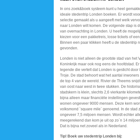
In ons zoek&boek systeem kunt u heel gemakke
ideale stedentrip Londen boeken. Er wordt voo
selectie gemaakt als u aangeeft met welk vervo
naar Londen wilt komen. De volgende stap is 
van overnachting in Londen. U heeft de mogeli
kiezen voor een pakketreis, losse tickets of een l
Binnen een paar klikken heeft u de stedentrip
gevonden.
Londen is niet alleen de grootste stad van het 
Koninkrijk maar ook nog eens de hoofdstad. Er
legende die vertelt dat Londen is gesticht door
Troje. De stad behoort wat het aantal inwoners b
de top 4 van de wereld. Rivier de Theems snijd
van oost naar west in twee stukken. De histori
stadskern is klein, slechts 2,6 vierkante kilomete
bijna alleen maar financiële instellingen gevest
wonen ongeveer 9000 mensen. Deze kern word
volksmond `square mile` genoemd. In de stad 
ongeveer 7,5 miljoen mensen. Wordt echter all
meegerekend dan kom je uit op zo`n 14 miljoe
Dat is bijna net zoveel als in Nederland.
Tip! Boek uw stedentrip Londen bij: