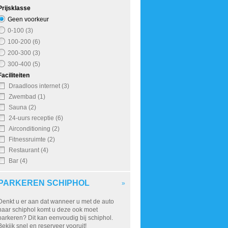
Prijsklasse
Geen voorkeur
0-100 (3)
100-200 (6)
200-300 (3)
300-400 (5)
Faciliteiten
Draadloos internet (3)
Zwembad (1)
Sauna (2)
24-uurs receptie (6)
Airconditioning (2)
Fitnessruimte (2)
Restaurant (4)
Bar (4)
PARKEREN SCHIPHOL
»
Denkt u er aan dat wanneer u met de auto
naar schiphol komt u deze ook moet
parkeren? Dit kan eenvoudig bij schiphol.
Bekijk snel en reserveer vooruit!