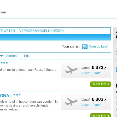
TE WETEN
VERVOERSMOGELIJKHEDEN
Toon als lijst
Toon op kaart
Sterren
Prijs
€ 372,-
Vanaf
aal en rustig gelegen aan Russell Square.
Vlucht + Hotel
Meer info
IONAL
€ 303,-
Vanaf
otste hotel in het centrum van Londen! In
Vlucht + Hotel
eving bevinden zich verschillende
en winkeltjes.
Meer info