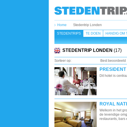
Home
Stedentrip Londen
STEDENTRIPS
TE DOEN
HANDIG OM 
STEDENTRIP LONDEN
(17)
Sorteer op:
Best beoordeeld
PRESIDENT
Dit hotel is centr
ROYAL NAT
Welkom in het gro
de levendige omg
restaurants, bars 