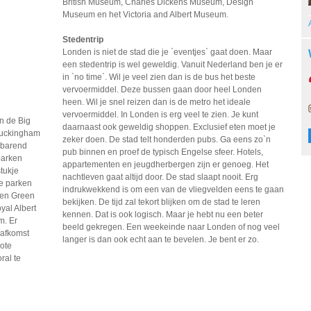
British Museum, Charles Dickens Museum, Design
Museum en het Victoria and Albert Museum.
Stedentrip
Londen is niet de stad die je `eventjes` gaat doen. Maar
een stedentrip is wel geweldig. Vanuit Nederland ben je er
in `no time`. Wil je veel zien dan is de bus het beste
vervoermiddel. Deze bussen gaan door heel Londen
heen. Wil je snel reizen dan is de metro het ideale
vervoermiddel. In Londen is erg veel te zien. Je kunt
n de Big
daarnaast ook geweldig shoppen. Exclusief eten moet je
Buckingham
zeker doen. De stad telt honderden pubs. Ga eens zo`n
nbarend
pub binnen en proef de typisch Engelse sfeer. Hotels,
parken
appartementen en jeugdherbergen zijn er genoeg. Het
stukje
nachtleven gaat altijd door. De stad slaapt nooit. Erg
e parken
indrukwekkend is om een van de vliegvelden eens te gaan
 en Green
bekijken. De tijd zal tekort blijken om de stad te leren
yal Albert
kennen. Dat is ook logisch. Maar je hebt nu een beter
m. Er
beeld gekregen. Een weekeinde naar Londen of nog veel
 afkomst
langer is dan ook echt aan te bevelen. Je bent er zo.
rote
ral te