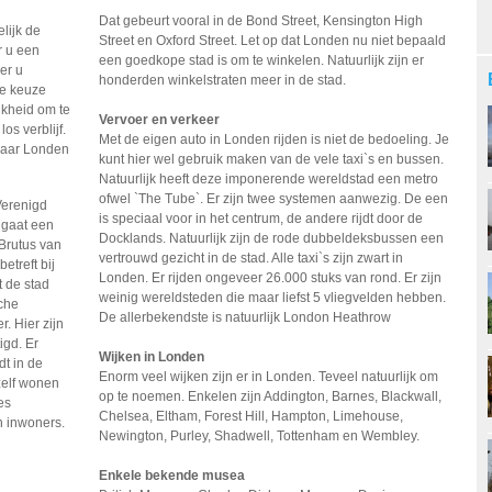
Dat gebeurt vooral in de Bond Street, Kensington High
lijk de
Street en Oxford Street. Let op dat Londen nu niet bepaald
r u een
een goedkope stad is om te winkelen. Natuurlijk zijn er
er u
honderden winkelstraten meer in de stad.
de keuze
jkheid om te
Vervoer en verkeer
os verblijf.
Met de eigen auto in Londen rijden is niet de bedoeling. Je
 naar Londen
kunt hier wel gebruik maken van de vele taxi`s en bussen.
Natuurlijk heeft deze imponerende wereldstad een metro
ofwel `The Tube`. Er zijn twee systemen aanwezig. De een
Verenigd
is speciaal voor in het centrum, de andere rijdt door de
 gaat een
Docklands. Natuurlijk zijn de rode dubbeldeksbussen een
 Brutus van
vertrouwd gezicht in de stad. Alle taxi`s zijn zwart in
etreft bij
Londen. Er rijden ongeveer 26.000 stuks van rond. Er zijn
t de stad
weinig wereldsteden die maar liefst 5 vliegvelden hebben.
sche
De allerbekendste is natuurlijk London Heathrow
r. Hier zijn
igd. Er
Wijken in Londen
t in de
Enorm veel wijken zijn er in Londen. Teveel natuurlijk om
zelf wonen
op te noemen. Enkelen zijn Addington, Barnes, Blackwall,
es
Chelsea, Eltham, Forest Hill, Hampton, Limehouse,
n inwoners.
Newington, Purley, Shadwell, Tottenham en Wembley.
Enkele bekende musea