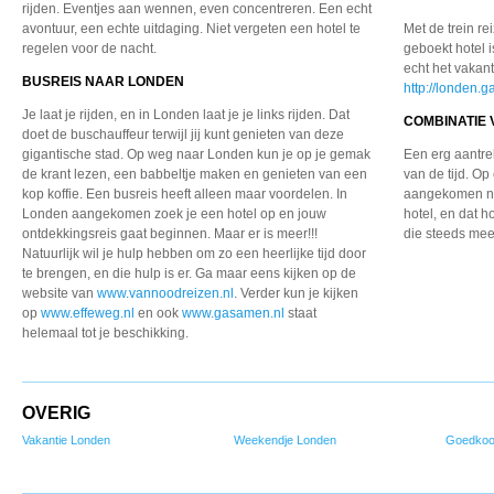
rijden. Eventjes aan wennen, even concentreren. Een echt
avontuur, een echte uitdaging. Niet vergeten een hotel te
Met de trein re
regelen voor de nacht.
geboekt hotel i
echt het vakan
BUSREIS NAAR LONDEN
http://londen.g
Je laat je rijden, en in Londen laat je je links rijden. Dat
COMBINATIE 
doet de buschauffeur terwijl jij kunt genieten van deze
gigantische stad. Op weg naar Londen kun je op je gemak
Een erg aantrek
de krant lezen, een babbeltje maken en genieten van een
van de tijd. O
kop koffie. Een busreis heeft alleen maar voordelen. In
aangekomen nee
Londen aangekomen zoek je een hotel op en jouw
hotel, en dat h
ontdekkingsreis gaat beginnen. Maar er is meer!!!
die steeds me
Natuurlijk wil je hulp hebben om zo een heerlijke tijd door
te brengen, en die hulp is er. Ga maar eens kijken op de
website van
www.vannoodreizen.nl
. Verder kun je kijken
op
www.effeweg.nl
en ook
www.gasamen.nl
staat
helemaal tot je beschikking.
OVERIG
Vakantie Londen
Weekendje Londen
Goedkoo