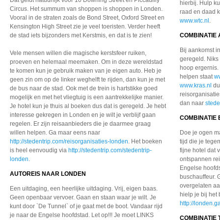
Dat geldt natuurlijk voor 10 Downing Street en Piccadilly
hierbij. Hulp k
Circus. Het summum van shoppen is shoppen in Londen.
raad en daad k
Vooral in de straten zoals de Bond Street, Oxford Street en
www.wtc.nl
.
Kensington High Street zie je veel toeristen. Verder heeft
de stad iets bijzonders met Kerstmis, en dat is te zien!
COMBINATIE 
Bij aankomst in
Vele mensen willen die magische kerstsfeer ruiken,
geregeld. Niks
proeven en helemaal meemaken. Om in deze wereldstad
hoop ergernis.
te komen kun je gebruik maken van je eigen auto. Heb je
helpen staat
w
geen zin om op de linker weghelft te rijden, dan kun je met
www.kras.nl
du
de bus naar de stad. Ook met de trein is hartstikke goed
reisorganisatie
mogelijk en met het vliegtuig is een aantrekkelijke manier.
dan naar
stede
Je hotel kun je thuis al boeken dus dat is geregeld. Je hebt
interesse gekregen in Londen en je wilt je verblijf gaan
COMBINATIE 
regelen. Er zijn reisaanbieders die je daarmee graag
willen helpen. Ga maar eens naar
Doe je ogen ma
http://stedentrip.com/reisorganisaties-londen
. Het boeken
tijd die je te
is heel eenvoudig via
http://stedentrip.com/stedentrip-
fijne hotel dat
londen
.
ontspannen reis
Engelse hoofds
AUTOREIS NAAR LONDEN
buschauffeur. 
overgelaten aa
Een uitdaging, een heerlijke uitdaging. Vrij, eigen baas.
hielp je bij he
Geen openbaar vervoer. Gaan en staan waar je wilt. Je
http://londen.
kunt door `De Tunnel` of je gaat met de boot. Vandaar rijd
je naar de Engelse hoofdstad. Let op!!! Je moet LINKS
COMBINATIE 