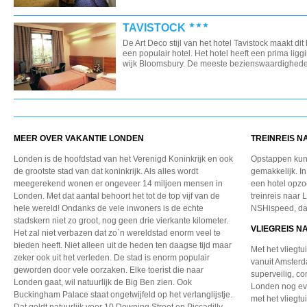
TAVISTOCK
De Art Deco stijl van het hotel Tavistock maakt dit 
een populair hotel. Het hotel heeft een prima ligg
wijk Bloomsbury. De meeste bezienswaardigheden
MEER OVER VAKANTIE LONDEN
TREINREIS 
Londen is de hoofdstad van het Verenigd Koninkrijk en ook
Opstappen kun j
de grootste stad van dat koninkrijk. Als alles wordt
gemakkelijk. 
meegerekend wonen er ongeveer 14 miljoen mensen in
een hotel opzoe
Londen. Met dat aantal behoort het tot de top vijf van de
treinreis naar
hele wereld! Ondanks de vele inwoners is de echte
NSHispeed, daa
stadskern niet zo groot, nog geen drie vierkante kilometer.
VLIEGREIS 
Het zal niet verbazen dat zo`n wereldstad enorm veel te
bieden heeft. Niet alleen uit de heden ten daagse tijd maar
Met het vliegtu
zeker ook uit het verleden. De stad is enorm populair
vanuit Amsterd
geworden door vele oorzaken. Elke toerist die naar
superveilig, c
Londen gaat, wil natuurlijk de Big Ben zien. Ook
Londen nog ev
Buckingham Palace staat ongetwijfeld op het verlanglijstje.
met het vliegt