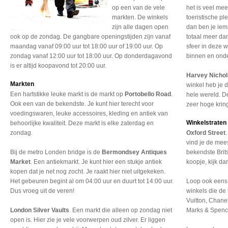
op een van de vele
het is veel me
markten. De winkels
toeristische ple
zijn alle dagen open
dan ben je iem
ook op de zondag. De gangbare openingstijden zijn vanaf
totaal meer dan
maandag vanaf 09:00 uur tot 18:00 uur of 19:00 uur. Op
sfeer in deze w
zondag vanaf 12:00 uur tot 18:00 uur. Op donderdagavond
binnen en onde
is er altijd koopavond tot 20:00 uur.
Harvey Nicho
Markten
winkel heb je d
Een hartstikke leuke markt is de markt op
Portobello Road
.
hele wereld. D
Ook een van de bekendste. Je kunt hier terecht voor
zeer hoge krin
voedingswaren, leuke accessoires, kleding en antiek van
Winkelstraten
behoorlijke kwaliteit. Deze markt is elke zaterdag en
zondag.
Oxford Street
vind je de mee
Bij de metro Londen bridge is de
Bermondsey Antiques
bekendste Brit
Market
. Een antiekmarkt. Je kunt hier een stukje antiek
koopje, kijk d
kopen dat je net nog zocht. Je raakt hier niet uitgekeken.
Het gebeuren begint al om 04:00 uur en duurt tot 14:00 uur.
Loop ook eens
Dus vroeg uit de veren!
winkels die de
Vuitton, Chane
London Silver Vaults
. Een markt die alleen op zondag niet
Marks & Spenc
open is. Hier zie je vele voorwerpen oud zilver. Er liggen