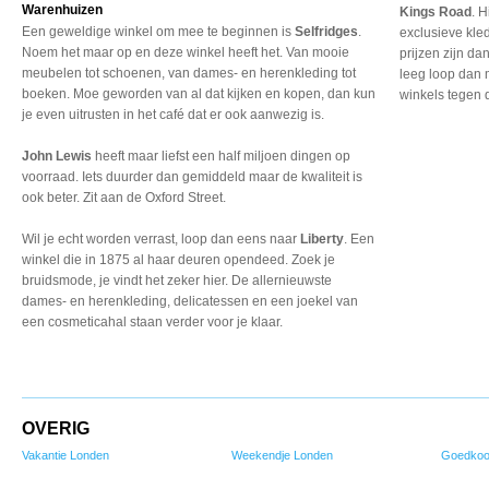
Warenhuizen
Kings Road
. 
Een geweldige winkel om mee te beginnen is
Selfridges
.
exclusieve kle
Noem het maar op en deze winkel heeft het. Van mooie
prijzen zijn da
meubelen tot schoenen, van dames- en herenkleding tot
leeg loop dan 
boeken. Moe geworden van al dat kijken en kopen, dan kun
winkels tegen d
je even uitrusten in het café dat er ook aanwezig is.
John Lewis
heeft maar liefst een half miljoen dingen op
voorraad. Iets duurder dan gemiddeld maar de kwaliteit is
ook beter. Zit aan de Oxford Street.
Wil je echt worden verrast, loop dan eens naar
Liberty
. Een
winkel die in 1875 al haar deuren opendeed. Zoek je
bruidsmode, je vindt het zeker hier. De allernieuwste
dames- en herenkleding, delicatessen en een joekel van
een cosmeticahal staan verder voor je klaar.
OVERIG
Vakantie Londen
Weekendje Londen
Goedkoo