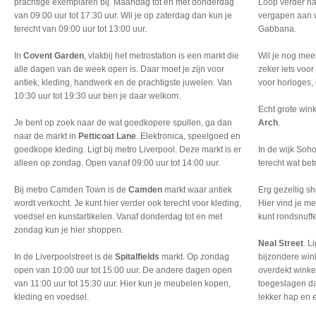
prachtige exemplaren bij. Maandag tot en met donderdag
Loop verder n
van 09:00 uur tot 17:30 uur. Wil je op zaterdag dan kun je
vergapen aan w
terecht van 09:00 uur tot 13:00 uur.
Gabbana.
In
Covent Garden
, vlakbij het metrostation is een markt die
Wil je nog mee
alle dagen van de week open is. Daar moet je zijn voor
zeker iets voor
antiek, kleding, handwerk en de prachtigste juwelen. Van
voor horloges,
10:30 uur tot 19:30 uur ben je daar welkom.
Echt grote win
Je bent op zoek naar de wat goedkopere spullen, ga dan
Arch
.
naar de markt in
Petticoat Lane
. Elektronica, speelgoed en
goedkope kleding. Ligt bij metro Liverpool. Deze markt is er
In de wijk Soh
alleen op zondag. Open vanaf 09:00 uur tot 14:00 uur.
terecht wat bet
Bij metro Camden Town is de
Camden
markt waar antiek
Erg gezellig s
wordt verkocht. Je kunt hier verder ook terecht voor kleding,
Hier vind je me
voedsel en kunstartikelen. Vanaf donderdag tot en met
kunt rondsnuff
zondag kun je hier shoppen.
Neal Street
. L
In de Liverpoolstreet is de
Spitalfields
markt. Op zondag
bijzondere wink
open van 10:00 uur tot 15:00 uur. De andere dagen open
overdekt winke
van 11:00 uur tot 15:30 uur. Hier kun je meubelen kopen,
toegeslagen da
kleding en voedsel.
lekker hap en 