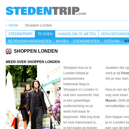
Home
Shoppen Londen
STEDENTRIPS
TE DOEN
HANDIG OM TE WETEN
VERVOERSMOGE
BEZIENSWAARDIGHEDEN
MUSEA
EVENEMENTEN
UITGAAN
SH
SHOPPEN LONDEN
MEER OVER SHOPPEN LONDEN
Shoppen kun je in
Juwelen die op
Londen totdat je
vind je bij
Fen
portemonnee
Als je hier nie
helemaal leeg is.
Shoppen in Londen is
Hou je van de f
ook een voorrecht. Het
nog veel meer 
is een geweldige
Mason
. Zelfs 
onderneming en je
verrukkelijke z
weet niet waar te
beginnen. Wat erg leuk
Een topper ond
en ook interessant is,
je in Londen be
is het lopen en kopen
een van de ber