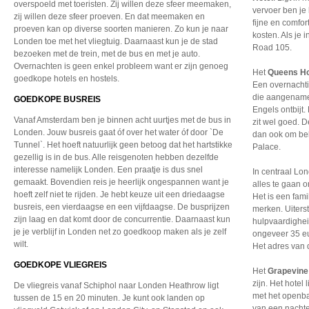
overspoeld met toeristen. Zij willen deze sfeer meemaken,
vervoer ben je
zij willen deze sfeer proeven. En dat meemaken en
fijne en comfo
proeven kan op diverse soorten manieren. Zo kun je naar
kosten. Als je
Londen toe met het vliegtuig. Daarnaast kun je de stad
Road 105.
bezoeken met de trein, met de bus en met je auto.
Overnachten is geen enkel probleem want er zijn genoeg
Het
Queens Ho
goedkope hotels en hostels.
Een overnachti
die aangename 
GOEDKOPE BUSREIS
Engels ontbijt
Vanaf Amsterdam ben je binnen acht uurtjes met de bus in
zit wel goed. D
Londen. Jouw busreis gaat óf over het water óf door `De
dan ook om beke
Tunnel`. Het hoeft natuurlijk geen betoog dat het hartstikke
Palace.
gezellig is in de bus. Alle reisgenoten hebben dezelfde
interesse namelijk Londen. Een praatje is dus snel
In centraal Lon
gemaakt. Bovendien reis je heerlijk ongespannen want je
alles te gaan
hoeft zelf niet te rijden. Je hebt keuze uit een driedaagse
Het is een fami
busreis, een vierdaagse en een vijfdaagse. De busprijzen
merken. Uiterst
zijn laag en dat komt door de concurrentie. Daarnaast kun
hulpvaardigheid
je je verblijf in Londen net zo goedkoop maken als je zelf
ongeveer 35 eur
wilt.
Het adres van d
GOEDKOPE VLIEGREIS
Het
Grapevine
zijn. Het hotel
De vliegreis vanaf Schiphol naar Londen Heathrow ligt
met het openbaa
tussen de 15 en 20 minuten. Je kunt ook landen op
van een nachtel