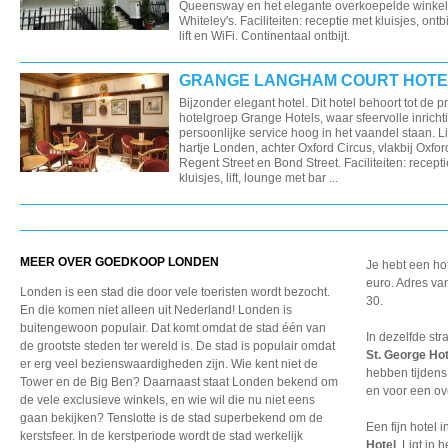
Queensway en het elegante overkoepelde winke
Whiteley's. Faciliteiten: receptie met kluisjes, ontbi
lift en WiFi. Continentaal ontbijt.
GRANGE LANGHAM COURT HOTE
Bijzonder elegant hotel. Dit hotel behoort tot de p
hotelgroep Grange Hotels, waar sfeervolle inricht
persoonlijke service hoog in het vaandel staan. Li
hartje Londen, achter Oxford Circus, vlakbij Oxford
Regent Street en Bond Street. Faciliteiten: recept
kluisjes, lift, lounge met bar ...
MEER OVER GOEDKOOP LONDEN
Je hebt een ho
euro. Adres van
Londen is een stad die door vele toeristen wordt bezocht.
30.
En die komen niet alleen uit Nederland! Londen is
buitengewoon populair. Dat komt omdat de stad één van
In dezelfde st
de grootste steden ter wereld is. De stad is populair omdat
St. George Hot
er erg veel bezienswaardigheden zijn. Wie kent niet de
hebben tijdens j
Tower en de Big Ben? Daarnaast staat Londen bekend om
en voor een ov
de vele exclusieve winkels, en wie wil die nu niet eens
gaan bekijken? Tenslotte is de stad superbekend om de
Een fijn hotel
kerstsfeer. In de kerstperiode wordt de stad werkelijk
Hotel
. Ligt in