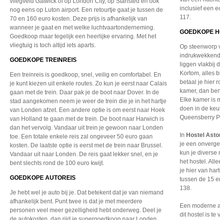
vliegveld Gatwick of op London City, op Stansted en ook
inclusief een e
nog eens op Luton airport. Een retourtje gaat je tussen de
117.
70 en 160 euro kosten. Deze prijs is afhankelijk van
wanneer je gaat en met welke luchtvaartonderneming.
GOEDKOPE H
Goedkoop maar tegelijk een heerlijke ervaring. Met het
vliegtuig is toch altijd iets aparts.
Op steenworp 
indrukwekkendst
GOEDKOPE TREINREIS
liggen vlakbij 
Kortom, alles 
Een treinreis is goedkoop, snel, veilig en comfortabel. En
betaal je hier
je kunt kiezen uit enkele routes. Zo kun je eerst naar Calais
kamer, dan ben 
gaan met de trein. Daar pak je de boot naar Dover. In de
Elke kamer is 
stad aangekomen neem je weer de trein die je in het hartje
doen in de keuk
van Londen afzet. Een andere optie is om eerst naar Hoek
Queensberry P
van Holland te gaan met de trein. De boot naar Harwich is
dan het vervolg. Vandaar uit trein je gewoon naar Londen
In
Hostel Asto
toe. Een totale enkele reis zal ongeveer 50 euro gaan
je een onvergete
kosten. De laatste optie is eerst met de trein naar Brussel.
kun je diverse
Vandaar uit naar Londen. De reis gaat lekker snel, en je
het hostel. All
bent slechts rond de 100 euro kwijt.
je hier van ha
GOEDKOPE AUTOREIS
tussen de 15 e
138.
Je hebt wel je auto bij je. Dat betekent dat je van niemand
afhankelijk bent. Punt twee is dat je met meerdere
Een moderne 
personen veel meer gezelligheid hebt onderweg. Deel je
dit hostel is 
de autokosten, dan rijd je supergoedkoop naar Londen