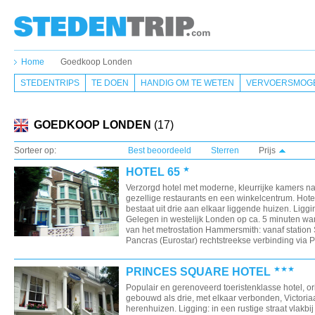
Home
Goedkoop Londen
STEDENTRIPS
TE DOEN
HANDIG OM TE WETEN
VERVOERSMOGE
GOEDKOOP LONDEN
(17)
Sorteer op:
Best beoordeeld
Sterren
Prijs
HOTEL 65
Verzorgd hotel met moderne, kleurrijke kamers na
gezellige restaurants en een winkelcentrum. Hote
bestaat uit drie aan elkaar liggende huizen. Liggi
Gelegen in westelijk Londen op ca. 5 minuten w
van het metrostation Hammersmith: vanaf station 
Pancras (Eurostar) rechtstreekse verbinding via Pi
PRINCES SQUARE HOTEL
Populair en gerenoveerd toeristenklasse hotel, or
gebouwd als drie, met elkaar verbonden, Victori
herenhuizen. Ligging: in een rustige straat vlakbij