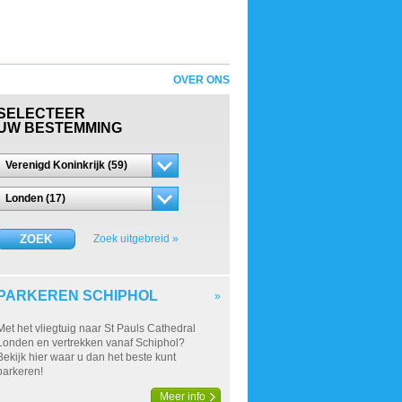
OVER ONS
SELECTEER
UW BESTEMMING
Verenigd Koninkrijk (59)
Londen (17)
ZOEK
Zoek uitgebreid »
PARKEREN SCHIPHOL
»
Met het vliegtuig naar St Pauls Cathedral
Londen en vertrekken vanaf Schiphol?
Bekijk hier waar u dan het beste kunt
parkeren!
Meer info