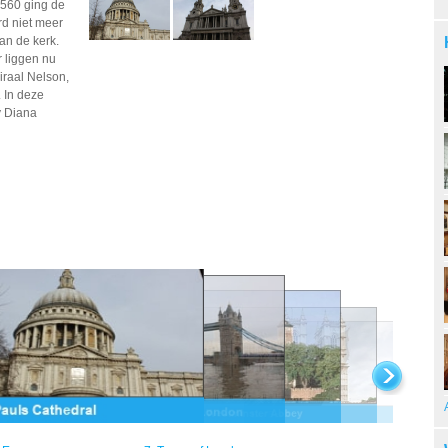
1560 ging de
rd niet meer
an de kerk.
r liggen nu
raal Nelson,
 In deze
y Diana