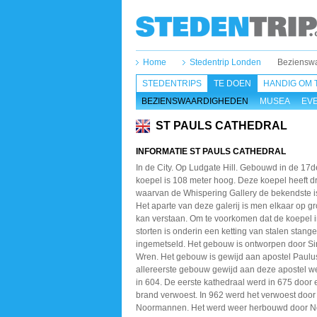
Home
Stedentrip Londen
Beziensw
STEDENTRIPS
TE DOEN
HANDIG OM 
BEZIENSWAARDIGHEDEN
MUSEA
EV
ST PAULS CATHEDRAL
INFORMATIE ST PAULS CATHEDRAL
In de City. Op Ludgate Hill. Gebouwd in de 17
koepel is 108 meter hoog. Deze koepel heeft dr
waarvan de Whispering Gallery de bekendste is 
Het aparte van deze galerij is men elkaar op gr
kan verstaan. Om te voorkomen dat de koepel i
storten is onderin een ketting van stalen stang
ingemetseld. Het gebouw is ontworpen door Si
Wren. Het gebouw is gewijd aan apostel Paulu
allereerste gebouw gewijd aan deze apostel 
in 604. De eerste kathedraal werd in 675 door 
brand verwoest. In 962 werd het verwoest door
Noormannen. Het werd weer herbouwd door N