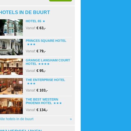
HOTELS IN DE BUURT
HOTEL 65
Vanaf:
€ 63,-
PRINCES SQUARE HOTEL
Vanaf:
€ 79,-
GRANGE LANGHAM COURT
HOTEL
Vanaf:
€ 95,-
THE ENTERPRISE HOTEL
Vanaf:
€ 103,-
THE BEST WESTERN
PHOENIX HOTEL
Vanaf:
€ 134,-
Alle hotels in de buurt
»