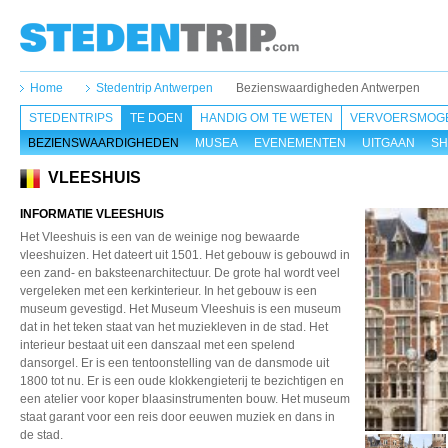
Home
Stedentrip Antwerpen
Bezienswaardigheden Antwerpen
STEDENTRIPS
TE DOEN
HANDIG OM TE WETEN
VERVOERSMOGE
BEZIENSWAARDIGHEDEN
MUSEA
EVENEMENTEN
UITGAAN
SH
VLEESHUIS
INFORMATIE VLEESHUIS
Het Vleeshuis is een van de weinige nog bewaarde
vleeshuizen. Het dateert uit 1501. Het gebouw is gebouwd in
een zand- en baksteenarchitectuur. De grote hal wordt veel
vergeleken met een kerkinterieur. In het gebouw is een
museum gevestigd. Het Museum Vleeshuis is een museum
dat in het teken staat van het muziekleven in de stad. Het
interieur bestaat uit een danszaal met een spelend
dansorgel. Er is een tentoonstelling van de dansmode uit
1800 tot nu. Er is een oude klokkengieterij te bezichtigen en
een atelier voor koper blaasinstrumenten bouw. Het museum
staat garant voor een reis door eeuwen muziek en dans in
de stad.