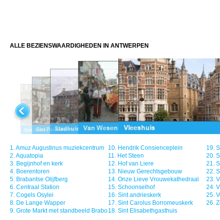
ALLE BEZIENSWAARDIGHEDEN IN ANTWERPEN
1.
Amuz Augustinus muziekcentrum
10.
Hendrik Consienceplein
19.
S
2.
Aquatopia
11.
Het Steen
20.
S
3.
Begijnhof en kerk
12.
Hof van Liere
21.
S
4.
Boerentoren
13.
Nieuw Gerechtsgebouw
22.
S
5.
Brabantse Olijfberg
14.
Onze Lieve Vrouwekathedraal
23.
V
6.
Centraal Station
15.
Schoonselhof
24.
V
7.
Cogels Osylei
16.
Sint andrieskerk
25.
V
8.
De Lange Wapper
17.
Sint Carolus Borromeuskerk
26.
Z
9.
Grote Markt met standbeeld Brabo
18.
Sint Elisabethgasthuis