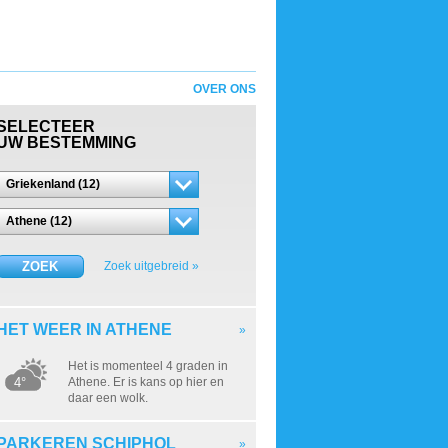
OVER ONS
SELECTEER
UW BESTEMMING
Griekenland (12)
Athene (12)
ZOEK
Zoek uitgebreid »
HET WEER IN ATHENE
»
Het is momenteel 4 graden in
4°
Athene. Er is kans op hier en
daar een wolk.
PARKEREN SCHIPHOL
»