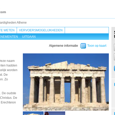
ardigheden Athene
TE WETEN
VERVOERSMOGELIJKHEDEN
ENEMENTEN
UITGAAN
Algemene informatie
Toon op kaart
. Deze naam
chten hadden
elijk worden
st. De
en. Zo
g. De oudste
Christus. De
t Erechteion