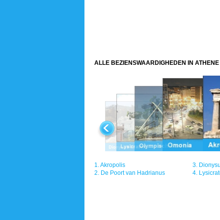
ALLE BEZIENSWAARDIGHEDEN IN ATHENE
1.
Akropolis
3.
Dionysu
2.
De Poort van Hadrianus
4.
Lysicra