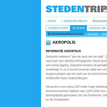
Home
Stedentrip Athene
Bezienswa
STEDENTRIPS
TE DOEN
HANDIG OM 
BEZIENSWAARDIGHEDEN
MUSEA
EV
AKROPOLIS
INFORMATIE AKROPOLIS
Akropolis betekent `aan de rand van de stad`
werd aan een stadsburcht gegeven. Deze bur
een prima ligging. Daardoor konden zij gemakk
verdedigd. In zo`n burcht woonde altijd een vor
burgers gingen aan de voet van de burcht won
ontstonden daar nederzettingen.
Akropolis is een bijna 160 meter hoge tafelber
bewonersvormen dateren van 1200-2000 voor 
belangrijkste gebouwen zijn het Parthenon, he
en de Propylaeën.