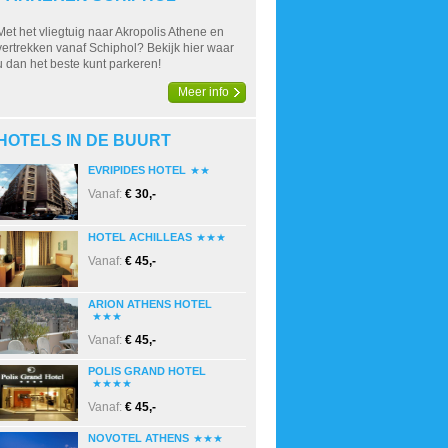
Met het vliegtuig naar Akropolis Athene en
vertrekken vanaf Schiphol? Bekijk hier waar
u dan het beste kunt parkeren!
Meer info
HOTELS IN DE BUURT
EVRIPIDES HOTEL
Vanaf:
€ 30,-
HOTEL ACHILLEAS
Vanaf:
€ 45,-
ARION ATHENS HOTEL
Vanaf:
€ 45,-
POLIS GRAND HOTEL
Vanaf:
€ 45,-
NOVOTEL ATHENS