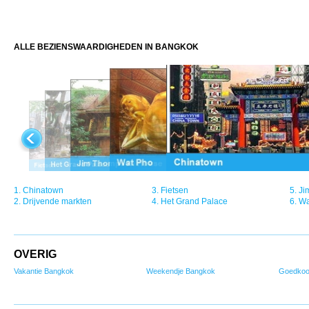
ALLE BEZIENSWAARDIGHEDEN IN BANGKOK
1.
Chinatown
3.
Fietsen
5.
Ji
2.
Drijvende markten
4.
Het Grand Palace
6.
Wa
OVERIG
Vakantie Bangkok
Weekendje Bangkok
Goedkoo