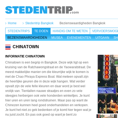
Home
Stedentrip Bangkok
Bezienswaardigheden Bangkok
STEDENTRIPS
TE DOEN
HANDIG OM TE WETEN
VERVOERSMOGE
BEZIENSWAARDIGHEDEN
MUSEA
EVENEMENTEN
UITGAAN
SH
CHINATOWN
INFORMATIE CHINATOWN
Chinatown is een begrip in Bangkok. Deze wijk ligt op een
kruising van de Ratchawongstraat en de Yaowaratstraat. De
meest makkelijke manier om die kleurrijke wijk te komen is
met de Chao Phraya Express Boat. Wat meteen opvalt zijn
de heerlijke geuren die in deze wijk hangen. Wat verder
opvalt zijn de vele felle kleuren en daar word je best wel
vrolijk van. Tientallen nauwe straatjes en even zo vele
steegjes herbergen ook vele honderden winkeltjes. Je kunt
hier uren en uren lang rondstruinen. Maar pas op want de
Chinezen kunnen heel goed onderhandelen en verkopen.
Je kunt het niet zo gek bedenken of je komt hier tegen wat je
nu juist zocht. En pas ook goed op want je bent zo