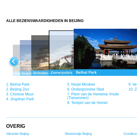
ALLE BEZIENSWAARDIGHEDEN IN BEIJING
1.
Beihai Park
5.
Niujie Moskee
9.
Ve
2.
Beijing Zoo
6.
Ondergrondse Stad
10.
Z
3.
Chinese Muur
7.
Plein van de Hemelse Vrede
(Tiananmen)
4.
Jingshan Park
8.
Tempel van de Hemel
OVERIG
Vakantie Beijing
Weekendje Beijing
Goedkoop