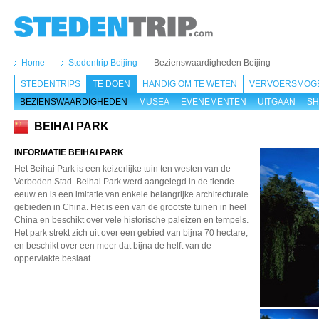
Home
Stedentrip Beijing
Bezienswaardigheden Beijing
STEDENTRIPS
TE DOEN
HANDIG OM TE WETEN
VERVOERSMOGE
BEZIENSWAARDIGHEDEN
MUSEA
EVENEMENTEN
UITGAAN
SH
BEIHAI PARK
INFORMATIE BEIHAI PARK
Het Beihai Park is een keizerlijke tuin ten westen van de
Verboden Stad. Beihai Park werd aangelegd in de tiende
eeuw en is een imitatie van enkele belangrijke architecturale
gebieden in China. Het is een van de grootste tuinen in heel
China en beschikt over vele historische paleizen en tempels.
Het park strekt zich uit over een gebied van bijna 70 hectare,
en beschikt over een meer dat bijna de helft van de
oppervlakte beslaat.