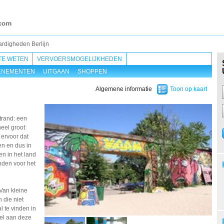
rdigheden Berlijn
TE WETEN
VERVOERSMOGELIJKHEDEN
ENEMENTEN
UITGAAN
SHOPPEN
Algemene informatie
Toon op kaart
trand: een
heel groot
 ervoor dat
en en dus in
n in het land
onden voor het
 Van kleine
 die niet
l te vinden in
vel aan deze