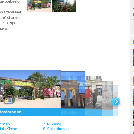
bijvoorbeeld
en strand met
ere) stranden
rlijk zijn
ters.
N
entuin
7.
Rijksdag
nis Kirche
8.
Stadsstranden
menmarkt