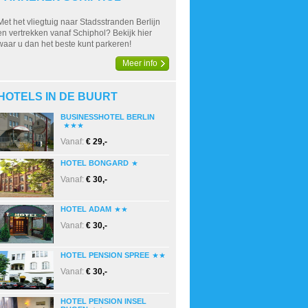
Met het vliegtuig naar Stadsstranden Berlijn
en vertrekken vanaf Schiphol? Bekijk hier
waar u dan het beste kunt parkeren!
Meer info
HOTELS IN DE BUURT
BUSINESSHOTEL BERLIN
Vanaf:
€ 29,-
HOTEL BONGARD
Vanaf:
€ 30,-
HOTEL ADAM
Vanaf:
€ 30,-
HOTEL PENSION SPREE
Vanaf:
€ 30,-
HOTEL PENSION INSEL