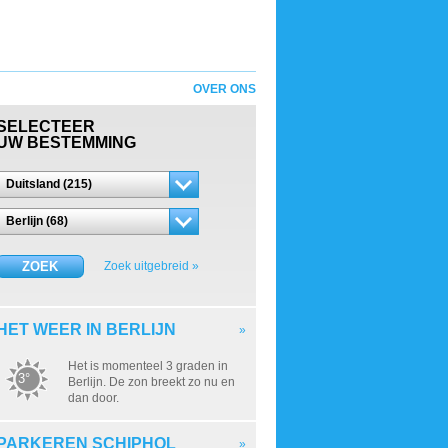
OVER ONS
SELECTEER
UW BESTEMMING
Duitsland (215)
Berlijn (68)
ZOEK
Zoek uitgebreid »
HET WEER IN BERLIJN
»
Het is momenteel 3 graden in
3°
Berlijn. De zon breekt zo nu en
dan door.
PARKEREN SCHIPHOL
»