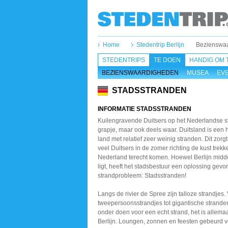
Home
Stedentrip Berlijn
Bezienswaa
STEDENTRIPS
TE DOEN
HANDIG OM 
BEZIENSWAARDIGHEDEN
MUSEA
EV
STADSSTRANDEN
INFORMATIE STADSSTRANDEN
Kuilengravende Duitsers op het Nederlandse s
grapje, maar ook deels waar. Duitsland is een 
land met relatief zeer weinig stranden. Dit zorgt
veel Duitsers in de zomer richting de kust trekk
Nederland terecht komen. Hoewel Berlijn midde
ligt, heeft het stadsbestuur een oplossing gev
strandprobleem: Stadsstranden!
Langs de rivier de Spree zijn talloze strandjes.
tweepersoonsstrandjes tot gigantische stranden
onder doen voor een echt strand, het is allemaa
Berlijn. Loungen, zonnen en feesten gebeurd 