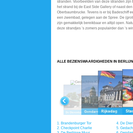
stranden. Voorbeelden van deze stranden zijn 
het strand bij de East Side Gallery of naast den
Oberbaumbrucke. Tevens is er bij Badeschiff e
een zwembad, gelegen aan de Spree. De (grot
zijn gemakkelijk bereikbaar en altijd open. Natuu
deze strandjes ’s zomers populairder dan ’s win
ALLE BEZIENSWAARDIGHEDEN IN BERLIJ
1.
Brandenburger Tor
4.
De Dier
2.
Checkpoint Charlie
5.
Gedacht
3.
De Berlijnse Muur
6.
Gendar