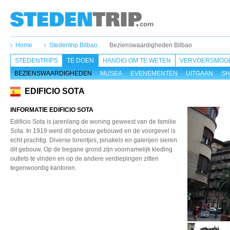
Home
Stedentrip Bilbao
Bezienswaardigheden Bilbao
STEDENTRIPS
TE DOEN
HANDIG OM TE WETEN
VERVOERSMOGE
BEZIENSWAARDIGHEDEN
MUSEA
EVENEMENTEN
UITGAAN
SH
EDIFICIO SOTA
INFORMATIE EDIFICIO SOTA
Edificio Sota is jarenlang de woning geweest van de familie
Sota. In 1919 werd dit gebouw gebouwd en de voorgevel is
echt prachtig. Diverse torentjes, pinakels en galerijen sieren
dit gebouw. Op de begane grond zijn voornamelijk kleding
outlets te vinden en op de andere verdiepingen zitten
tegenwoordig kantoren.