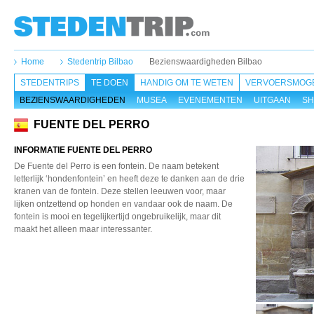
Home
Stedentrip Bilbao
Bezienswaardigheden Bilbao
STEDENTRIPS
TE DOEN
HANDIG OM TE WETEN
VERVOERSMOGE
BEZIENSWAARDIGHEDEN
MUSEA
EVENEMENTEN
UITGAAN
SH
FUENTE DEL PERRO
INFORMATIE FUENTE DEL PERRO
De Fuente del Perro is een fontein. De naam betekent
letterlijk ‘hondenfontein’ en heeft deze te danken aan de drie
kranen van de fontein. Deze stellen leeuwen voor, maar
lijken ontzettend op honden en vandaar ook de naam. De
fontein is mooi en tegelijkertijd ongebruikelijk, maar dit
maakt het alleen maar interessanter.