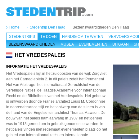
Home
Stedentrip Den Haag
Bezienswaardigheden Den Haag
STEDENTRIPS
TE DOEN
HANDIG OM TE WETEN
VERVOERSMOGE
BEZIENSWAARDIGHEDEN
MUSEA
EVENEMENTEN
UITGAAN
SH
HET VREDESPALEIS
INFORMATIE HET VREDESPALEIS
Het Vredespaleis ligt in het zuidoosten van de wijk Zorgvliet
aan het Carnegieplein 2. In dit paleis zetelt het Permanent
Hof van Arbitrage, het Internationaal Gerechtshof van de
Verenigde Naties, de Haagse Academie voor Internationaal
Recht en de Bibliotheek van het Vredespaleis. Het gebouw
is ontworpen door de Franse architect Louis M. Cordonnier
in neorenaissance stijl en het ontwerp van de tuinen is van
de hand van de Engelse tuinarchitect Thomas Mawson. De
bouw van het paleis nam aanvang in 1907 en het geheel
was in 1913 gereed om in gebruik genomen te worden. In
het paleis vinden met regelmaat evenementen plaats op het
gebied van internationaal recht en internationale