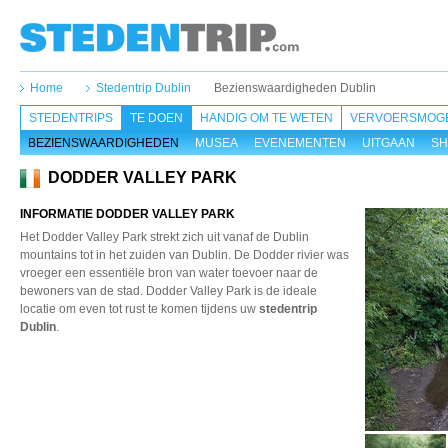
Home
Stedentrip Dublin
Bezienswaardigheden Dublin
STEDENTRIPS
TE DOEN
HANDIG OM TE WETEN
VERVOERSMOGE
BEZIENSWAARDIGHEDEN
MUSEA
EVENEMENTEN
UITGAAN
SH
DODDER VALLEY PARK
INFORMATIE DODDER VALLEY PARK
Het Dodder Valley Park strekt zich uit vanaf de Dublin
mountains tot in het zuiden van Dublin. De Dodder rivier was
vroeger een essentiële bron van water toevoer naar de
bewoners van de stad. Dodder Valley Park is de ideale
locatie om even tot rust te komen tijdens uw
stedentrip
Dublin
.