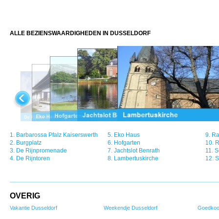
ALLE BEZIENSWAARDIGHEDEN IN DUSSELDORF
1.
Barbarossa Pfalz Kaiserswerth
5.
Eko Haus
9.
Ra
2.
Burgplatz
6.
Hofgarten
10.
R
3.
De Rijnpromenade
7.
Jachtslot Benrath
11.
S
4.
De Rijntoren
8.
Lambertuskirche
12.
S
OVERIG
Vakantie Dusseldorf
Weekendje Dusseldorf
Goedkoo