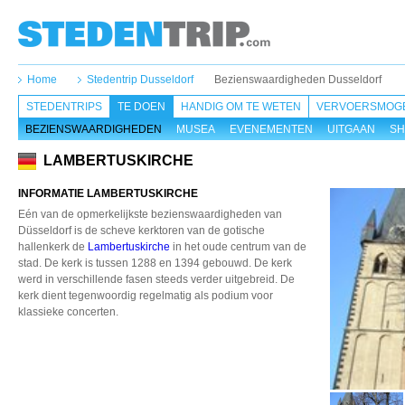
Home
Stedentrip Dusseldorf
Bezienswaardigheden Dusseldorf
STEDENTRIPS
TE DOEN
HANDIG OM TE WETEN
VERVOERSMOGE
BEZIENSWAARDIGHEDEN
MUSEA
EVENEMENTEN
UITGAAN
SH
LAMBERTUSKIRCHE
INFORMATIE LAMBERTUSKIRCHE
Eén van de opmerkelijkste bezienswaardigheden van
Düsseldorf is de scheve kerktoren van de gotische
hallenkerk de
Lambertuskirche
in het oude centrum van de
stad. De kerk is tussen 1288 en 1394 gebouwd. De kerk
werd in verschillende fasen steeds verder uitgebreid. De
kerk dient tegenwoordig regelmatig als podium voor
klassieke concerten.