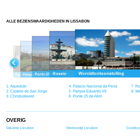
ALLE BEZIENSWAARDIGHEDEN IN LISSABON
1.
Aqueduto
4.
Palacio Nacional da Pena
7.
Ro
2.
Castelo de Sao Jorge
5.
Parque Eduardo VII
8.
We
3.
Christusbeeld
6.
Ponte 25 de Abril
OVERIG
Vakantie Lissabon
Weekendje Lissabon
Goedkoo