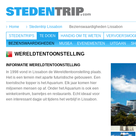
Home
Stedentrip Lissabon
Bezienswaardigheden Lissabon
STEDENTRIPS
TE DOEN
HANDIG OM TE WETEN
VERVOERSMOGE
BEZIENSWAARDIGHEDEN
MUSEA
EVENEMENTEN
UITGAAN
SH
WERELDTENTOONSTELLING
INFORMATIE WERELDTENTOONSTELLING
In 1998 vond in Lissabon de Wereldtentoonstelling plaats.
Het is een terrein met aparte futuristische gebouwen. Een
toeristische topper is het Aquarium. Elk jaar komen hier
miljoenen mensen op af. Onder het Aquarium is ook een
winkelcentrum, barretjes en restaurants. Echt ideaal voor
een interessant dagje uit tijdens het verblijf in Lissabon.