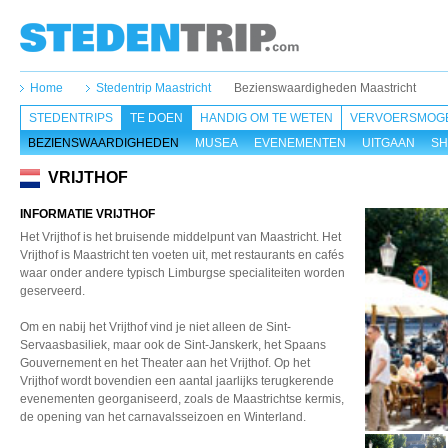
Home
Stedentrip Maastricht
Bezienswaardigheden Maastricht
STEDENTRIPS
TE DOEN
HANDIG OM TE WETEN
VERVOERSMOGE
BEZIENSWAARDIGHEDEN
MUSEA
EVENEMENTEN
UITGAAN
SH
VRIJTHOF
INFORMATIE VRIJTHOF
Het Vrijthof is het bruisende middelpunt van Maastricht. Het
Vrijthof is Maastricht ten voeten uit, met restaurants en cafés
waar onder andere typisch Limburgse specialiteiten worden
geserveerd.
Om en nabij het Vrijthof vind je niet alleen de Sint-
Servaasbasiliek, maar ook de Sint-Janskerk, het Spaans
Gouvernement en het Theater aan het Vrijthof. Op het
Vrijthof wordt bovendien een aantal jaarlijks terugkerende
evenementen georganiseerd, zoals de Maastrichtse kermis,
de opening van het carnavalsseizoen en Winterland.