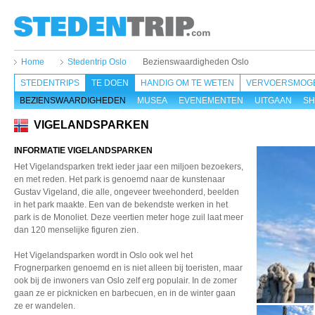
Home
Stedentrip Oslo
Bezienswaardigheden Oslo
STEDENTRIPS
TE DOEN
HANDIG OM TE WETEN
VERVOERSMOGE
BEZIENSWAARDIGHEDEN
MUSEA
EVENEMENTEN
UITGAAN
SH
VIGELANDSPARKEN
INFORMATIE VIGELANDSPARKEN
Het Vigelandsparken trekt ieder jaar een miljoen bezoekers,
en met reden. Het park is genoemd naar de kunstenaar
Gustav Vigeland, die alle, ongeveer tweehonderd, beelden
in het park maakte. Een van de bekendste werken in het
park is de Monoliet. Deze veertien meter hoge zuil laat meer
dan 120 menselijke figuren zien.
Het Vigelandsparken wordt in Oslo ook wel het
Frognerparken genoemd en is niet alleen bij toeristen, maar
ook bij de inwoners van Oslo zelf erg populair. In de zomer
gaan ze er picknicken en barbecuen, en in de winter gaan
ze er wandelen.