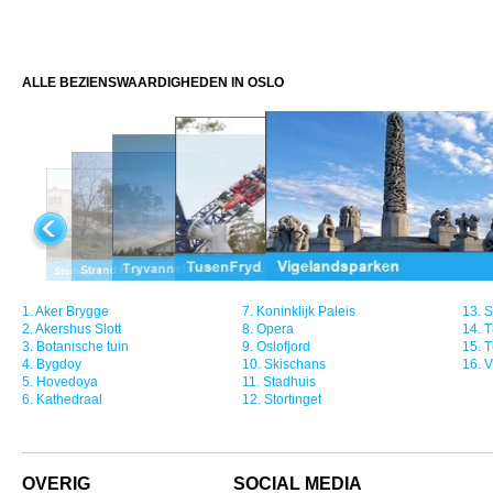
ALLE BEZIENSWAARDIGHEDEN IN OSLO
1.
Aker Brygge
7.
Koninklijk Paleis
13.
S
2.
Akershus Slott
8.
Opera
14.
T
3.
Botanische tuin
9.
Oslofjord
15.
T
4.
Bygdoy
10.
Skischans
16.
V
5.
Hovedoya
11.
Stadhuis
6.
Kathedraal
12.
Stortinget
OVERIG
SOCIAL MEDIA