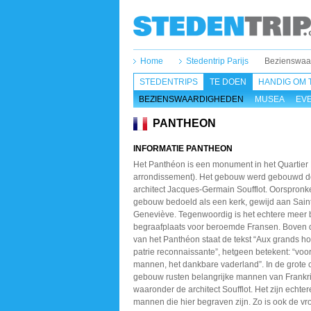
Home
Stedentrip Parijs
Bezienswaar
STEDENTRIPS
TE DOEN
HANDIG OM 
BEZIENSWAARDIGHEDEN
MUSEA
EV
PANTHEON
INFORMATIE PANTHEON
Het Panthéon is een monument in het Quartier 
arrondissement). Het gebouw werd gebouwd d
architect Jacques-Germain Soufflot. Oorspronke
gebouw bedoeld als een kerk, gewijd aan Sain
Geneviève. Tegenwoordig is het echtere meer 
begraafplaats voor beroemde Fransen. Boven 
van het Panthéon staat de tekst “Aux grands 
patrie reconnaissante”, hetgeen betekent: “voor
mannen, het dankbare vaderland”. In de grote c
gebouw rusten belangrijke mannen van Frankri
waaronder de architect Soufflot. Het zijn echter
mannen die hier begraven zijn. Zo is ook de vr