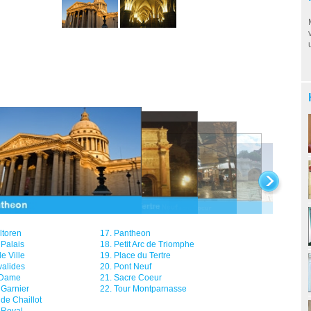
ltoren
17.
Pantheon
Palais
18.
Petit Arc de Triomphe
e Ville
19.
Place du Tertre
valides
20.
Pont Neuf
 Dame
21.
Sacre Coeur
Garnier
22.
Tour Montparnasse
 de Chaillot