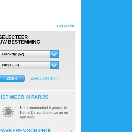
OVER ONS
SELECTEER
UW BESTEMMING
Frankrijk (62)
Parijs (38)
ZOEK
Zoek uitgebreid »
HET WEER IN PARIJS
»
Het is momenteel 6 graden in
6°
Parijs. De zon breekt zo nu en
dan door.
PARKEREN SCHIPHOL
»