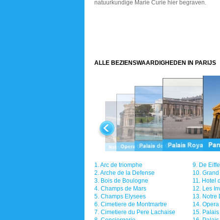
natuurkundige Marie Curie hier begraven.
ALLE BEZIENSWAARDIGHEDEN IN PARIJS
1.
Arc de triomphe
9.
De Eiffe
2.
Arche de la Defense
10.
Grand 
3.
Bois de Boulogne
11.
Hotel d
4.
Champs de Mars
12.
Les In
5.
Champs Elysees
13.
Notre
6.
Cimetiere de Montmartre
14.
Opera 
7.
Cimetiere du Pere Lachaise
15.
Palais