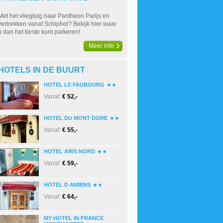
Met het vliegtuig naar Pantheon Parijs en
vertrekken vanaf Schiphol? Bekijk hier waar
u dan het beste kunt parkeren!
Meer info
HOTELS IN DE BUURT
HOTEL LE FAUBOURG
Vanaf:
€ 52,-
HOTEL DU MONT DORE
Vanaf:
€ 55,-
HOTEL ARIS NORD
Vanaf:
€ 59,-
HOTEL D AMIENS
Vanaf:
€ 64,-
MY HOTEL IN FRANCE