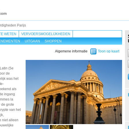
digheden Parijs
TE WETEN
VERVOERSMOGELIJKHEDEN
ENEMENTEN
UITGAAN
SHOPPEN
Algemene informatie
Toon op kaart
Latin (5e
oor de
lijk was het
te-
bekend als
de ingang
hommes la
 de grote
rypte van het
jk,
e niet alleen
ouwelijke