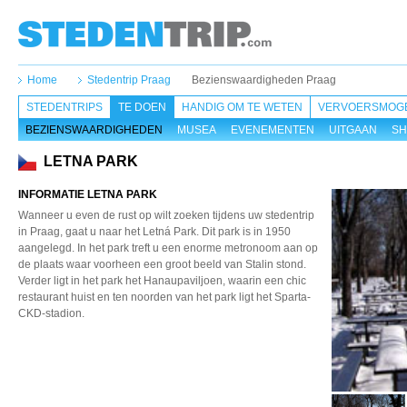
Home
Stedentrip Praag
Bezienswaardigheden Praag
STEDENTRIPS
TE DOEN
HANDIG OM TE WETEN
VERVOERSMOGE
BEZIENSWAARDIGHEDEN
MUSEA
EVENEMENTEN
UITGAAN
SH
LETNA PARK
INFORMATIE LETNA PARK
Wanneer u even de rust op wilt zoeken tijdens uw stedentrip
in Praag, gaat u naar het Letná Park. Dit park is in 1950
aangelegd. In het park treft u een enorme metronoom aan op
de plaats waar voorheen een groot beeld van Stalin stond.
Verder ligt in het park het Hanaupaviljoen, waarin een chic
restaurant huist en ten noorden van het park ligt het Sparta-
CKD-stadion.