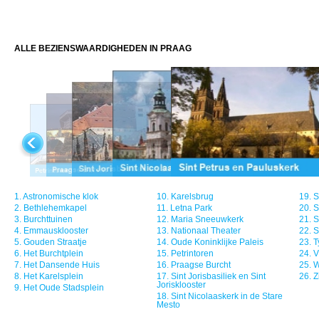
ALLE BEZIENSWAARDIGHEDEN IN PRAAG
1.
Astronomische klok
10.
Karelsbrug
19.
S
2.
Bethlehemkapel
11.
Letna Park
20.
S
3.
Burchttuinen
12.
Maria Sneeuwkerk
21.
S
4.
Emmausklooster
13.
Nationaal Theater
22.
S
5.
Gouden Straatje
14.
Oude Koninklijke Paleis
23.
T
6.
Het Burchtplein
15.
Petrintoren
24.
V
7.
Het Dansende Huis
16.
Praagse Burcht
25.
W
8.
Het Karelsplein
17.
Sint Jorisbasiliek en Sint
26.
Z
Jorisklooster
9.
Het Oude Stadsplein
18.
Sint Nicolaaskerk in de Stare
Mesto