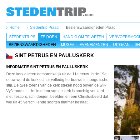
Home
Stedentrip Praag
Bezienswaardigheden Praag
STEDENTRIPS
TE DOEN
HANDIG OM TE WETEN
VERVOERSMOGE
BEZIENSWAARDIGHEDEN
MUSEA
EVENEMENTEN
UITGAAN
SH
SINT PETRUS EN PAULUSKERK
INFORMATIE SINT PETRUS EN PAULUSKERK
Deze kerk dateert oorspronkelijk uit de 11e eeuw. In de 19e
eeuw werd de kerk echter volledig herbouwd in neogotische
stijl. De twee torens van de kerk steken hoog boven de wijk
Vyšehrad uit. Het interieur van de kerk is prachtig versierd
met fresco´s, schilderijen, beelden en een Christusbeeld dat
wel uit 45 verschillende soorten marmer bestaat.