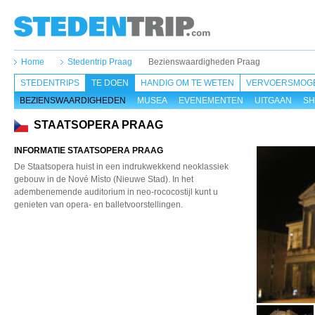
Home
Stedentrip Praag
Bezienswaardigheden Praag
STEDENTRIPS
TE DOEN
HANDIG OM TE WETEN
VERVOERSMOGE
BEZIENSWAARDIGHEDEN
MUSEA
EVENEMENTEN
UITGAAN
SH
STAATSOPERA PRAAG
INFORMATIE STAATSOPERA PRAAG
De Staatsopera huist in een indrukwekkend neoklassiek
gebouw in de Nové Mìsto (Nieuwe Stad). In het
adembenemende auditorium in neo-rococostijl kunt u
genieten van opera- en balletvoorstellingen.