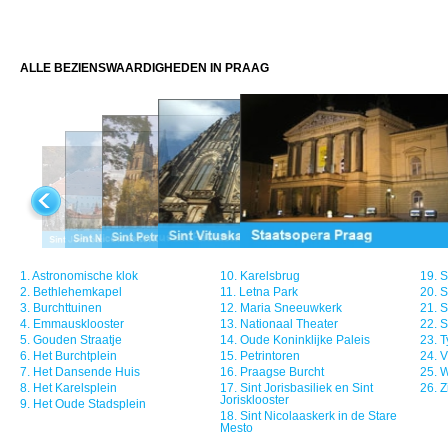
ALLE BEZIENSWAARDIGHEDEN IN PRAAG
1.
Astronomische klok
10.
Karelsbrug
19.
S
2.
Bethlehemkapel
11.
Letna Park
20.
S
3.
Burchttuinen
12.
Maria Sneeuwkerk
21.
S
4.
Emmausklooster
13.
Nationaal Theater
22.
S
5.
Gouden Straatje
14.
Oude Koninklijke Paleis
23.
T
6.
Het Burchtplein
15.
Petrintoren
24.
V
7.
Het Dansende Huis
16.
Praagse Burcht
25.
W
8.
Het Karelsplein
17.
Sint Jorisbasiliek en Sint
26.
Z
Jorisklooster
9.
Het Oude Stadsplein
18.
Sint Nicolaaskerk in de Stare
Mesto