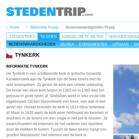
Home
Stedentrip Praag
Bezienswaardigheden Praag
STEDENTRIPS
TE DOEN
HANDIG OM TE WETEN
VERVOERSMOGE
BEZIENSWAARDIGHEDEN
MUSEA
EVENEMENTEN
UITGAAN
SH
TYNKERK
INFORMATIE TYNKERK
De Tynkerk is een schitterende kerk in gotische bouwstijl.
Karakteristiek aan de Tynkerk zijn de twee torens met de
vele torenspitsen. Zij geven de kerk een unieke uitstraling.
De bouw van deze kerk begon in 1365 en in 1385 was het
gebouw in grote lijnen af. Sindsdien werd er elke eeuw iets
bijgebouwd. Dit kon bijvoorbeeld een toren, een dak of een
gevel zijn. Helaas brandde de kerk in 1819 bijna helemaal
af. Maar in 1835 werd de kerk weer herbouwd en kwamen er
wachters in de torens om een oogje in het zeil te houden. Ze
waarschuwden de inwoners bij het naderen van vijanden
door de klokken te luiden. Tussen de twee torens hangt een
gouden Mariabeeld. Het interieur van de kerk is