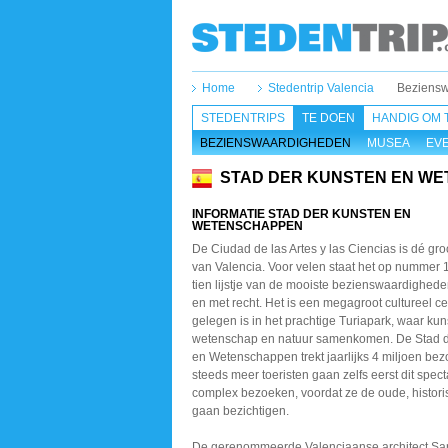
Home
Stedentrip Valencia
Beziensw
STEDENTRIPS
TE DOEN
HANDIG OM 
BEZIENSWAARDIGHEDEN
MUSEA
EV
STAD DER KUNSTEN EN W
INFORMATIE STAD DER KUNSTEN EN
WETENSCHAPPEN
De Ciudad de las Artes y las Ciencias is dé groo
van Valencia. Voor velen staat het op nummer 1
tien lijstje van de mooiste bezienswaardighede
en met recht. Het is een megagroot cultureel ce
gelegen is in het prachtige Turiapark, waar kun
wetenschap en natuur samenkomen. De Stad 
en Wetenschappen trekt jaarlijks 4 miljoen be
steeds meer toeristen gaan zelfs eerst dit spect
complex bezoeken, voordat ze de oude, histori
gaan bezichtigen.
De gerenommeerde Valenciaanse architect Sa