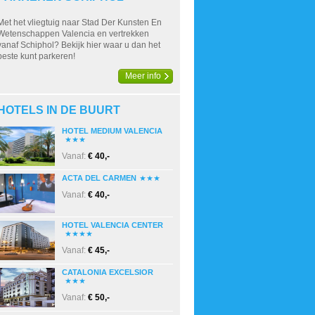
Met het vliegtuig naar Stad Der Kunsten En
Wetenschappen Valencia en vertrekken
vanaf Schiphol? Bekijk hier waar u dan het
beste kunt parkeren!
Meer info
HOTELS IN DE BUURT
HOTEL MEDIUM VALENCIA
Vanaf:
€ 40,-
ACTA DEL CARMEN
Vanaf:
€ 40,-
HOTEL VALENCIA CENTER
Vanaf:
€ 45,-
CATALONIA EXCELSIOR
Vanaf:
€ 50,-