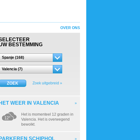
OVER ONS
SELECTEER
UW BESTEMMING
Spanje (168)
Valencia (7)
ZOEK
Zoek uitgebreid »
HET WEER IN VALENCIA
»
Het is momenteel 12 graden in
12°
Valencia. Het is overwegend
bewolkt.
PARKEREN SCHIPHOL
»