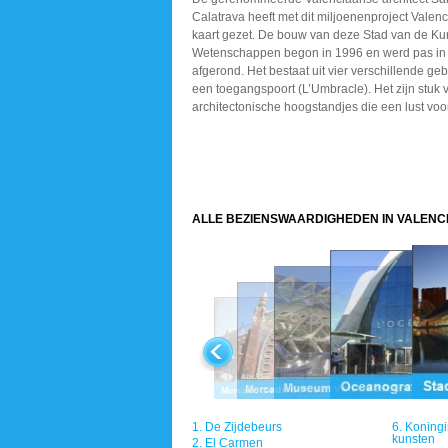
Calatrava heeft met dit miljoenenproject Valen
kaart gezet. De bouw van deze Stad van de Ku
Wetenschappen begon in 1996 en werd pas in
afgerond. Het bestaat uit vier verschillende g
een toegangspoort (L’Umbracle). Het zijn stuk 
architectonische hoogstandjes die een lust voor
ALLE BEZIENSWAARDIGHEDEN IN VALENC
1.
De Zijdebeurs
6.
Koningi
kunsten
2.
El Carmen