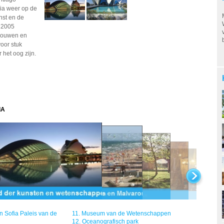
cia weer op de
nst en de
 2005
ebouwen en
voor stuk
 het oog zijn.
IA
n Sofia Paleis van de
11.
Museum van de Wetenschappen
12.
Oceanografisch park