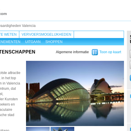
aardigheden Valencia
TE WETEN
VERVOERSMOGELIJKHEDEN
ENEMENTEN
UITGAAN
SHOPPEN
ETENSCHAPPEN
Algemene informatie
Toon op kaart
tste attractie
 in het top
n in Valencia
ntrum, dat
st,
der Kunsten
zoekers en
aculaire
sche stad
ntiago