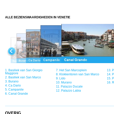
ALLE BEZIENSWAARDIGHEDEN IN VENETIE
1.
Basiliek van San Giorgio
7.
Het San Marcoplein
13.
P
Maggiore
8.
Klokkentoren van San Marco
14.
P
2.
Basiliek van San Marco
9.
Lido
15.
P
3.
Burano
10.
Murano
16.
R
4.
Ca Dario
11.
Palazzo Ducale
5.
Campanile
12.
Palazzo Labia
6.
Canal Grande
OVERIG