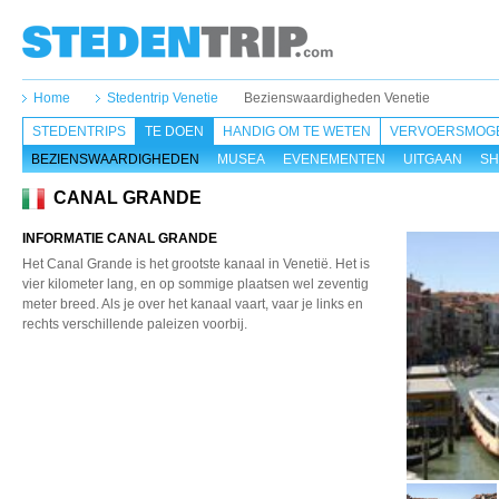
Home
Stedentrip Venetie
Bezienswaardigheden Venetie
STEDENTRIPS
TE DOEN
HANDIG OM TE WETEN
VERVOERSMOGE
BEZIENSWAARDIGHEDEN
MUSEA
EVENEMENTEN
UITGAAN
SH
CANAL GRANDE
INFORMATIE CANAL GRANDE
Het Canal Grande is het grootste kanaal in Venetië. Het is
vier kilometer lang, en op sommige plaatsen wel zeventig
meter breed. Als je over het kanaal vaart, vaar je links en
rechts verschillende paleizen voorbij.