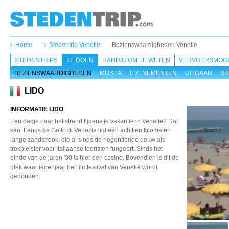
Home
Stedentrip Venetie
Bezienswaardigheden Venetie
STEDENTRIPS
TE DOEN
HANDIG OM TE WETEN
VERVOERSMOGE
BEZIENSWAARDIGHEDEN
MUSEA
EVENEMENTEN
UITGAAN
SH
LIDO
INFORMATIE LIDO
Een dagje naar het strand tijdens je vakantie in Venetië? Dat
kan. Langs de Golfo di Venezia ligt een achttien kilometer
lange zandstrook, die al sinds de negentiende eeuw als
trekpleister voor Italiaanse toeristen fungeert. Sinds het
einde van de jaren '30 is hier een casino. Bovendien is dit de
plek waar ieder jaar het filmfestival van Venetië wordt
gehouden.