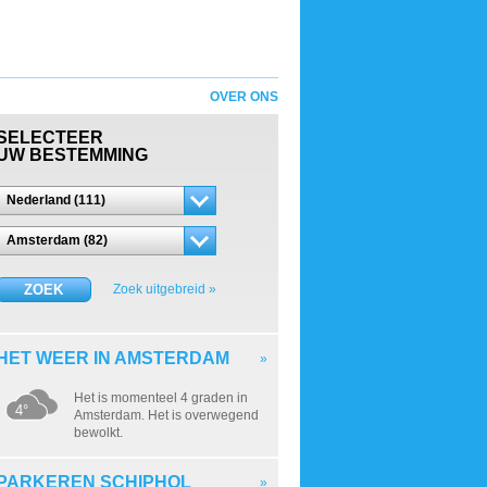
OVER ONS
SELECTEER
UW BESTEMMING
Nederland (111)
Amsterdam (82)
ZOEK
Zoek uitgebreid »
HET WEER IN AMSTERDAM
»
Het is momenteel 4 graden in
4°
Amsterdam. Het is overwegend
bewolkt.
PARKEREN SCHIPHOL
»