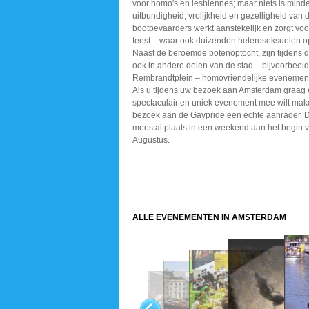
voor homo's en lesbiennes; maar niets is mind
uitbundigheid, vrolijkheid en gezelligheid van 
bootbevaarders werkt aanstekelijk en zorgt voo
feest – waar ook duizenden heteroseksuelen o
Naast de beroemde botenoptocht, zijn tijdens 
ook in andere delen van de stad – bijvoorbeeld
Rembrandtplein – homovriendelijke evenemen
Als u tijdens uw bezoek aan Amsterdam graag
spectaculair en uniek evenement mee wilt make
bezoek aan de Gaypride een echte aanrader. 
meestal plaats in een weekend aan het begin
Augustus.
ALLE EVENEMENTEN IN AMSTERDAM