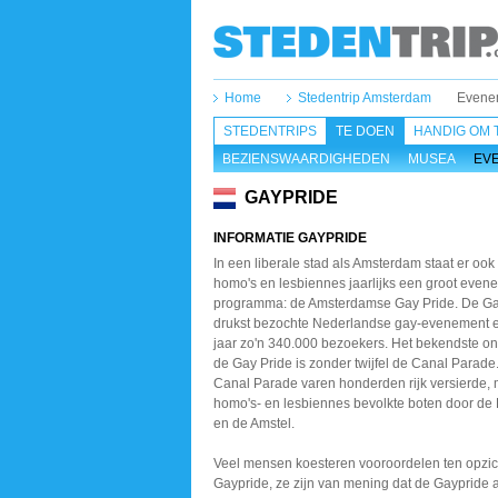
Home
Stedentrip Amsterdam
Evene
STEDENTRIPS
TE DOEN
HANDIG OM 
BEZIENSWAARDIGHEDEN
MUSEA
EV
GAYPRIDE
INFORMATIE GAYPRIDE
In een liberale stad als Amsterdam staat er ook
homo's en lesbiennes jaarlijks een groot even
programma: de Amsterdamse Gay Pride. De Gay
drukst bezochte Nederlandse gay-evenement en
jaar zo'n 340.000 bezoekers. Het bekendste o
de Gay Pride is zonder twijfel de Canal Parade
Canal Parade varen honderden rijk versierde, 
homo's- en lesbiennes bevolkte boten door de
en de Amstel.
Veel mensen koesteren vooroordelen ten opzic
Gaypride, ze zijn van mening dat de Gaypride a