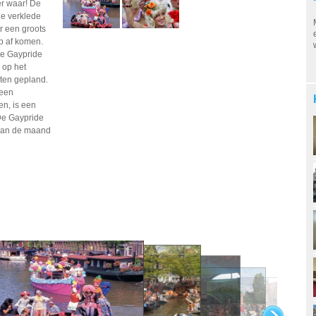
er waar! De
de verklede
r een groots
p af komen.
de Gaypride
 op het
ten gepland.
 een
n, is een
De Gaypride
 van de maand