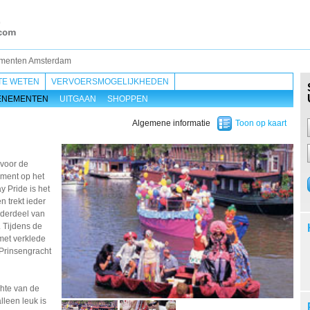
menten Amsterdam
TE WETEN
VERVOERSMOGELIJKHEDEN
ENEMENTEN
UITGAAN
SHOPPEN
Algemene informatie
Toon op kaart
 voor de
ement op het
 Pride is het
 trekt ieder
nderdeel van
. Tijdens de
met verklede
 Prinsengracht
hte van de
lleen leuk is