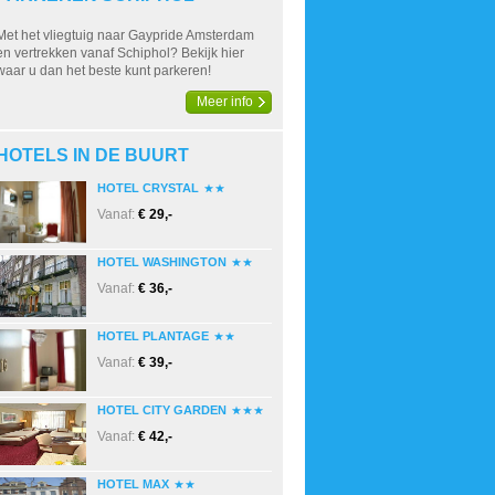
Met het vliegtuig naar Gaypride Amsterdam
en vertrekken vanaf Schiphol? Bekijk hier
waar u dan het beste kunt parkeren!
Meer info
HOTELS IN DE BUURT
HOTEL CRYSTAL
Vanaf:
€ 29,-
HOTEL WASHINGTON
Vanaf:
€ 36,-
HOTEL PLANTAGE
Vanaf:
€ 39,-
HOTEL CITY GARDEN
Vanaf:
€ 42,-
HOTEL MAX