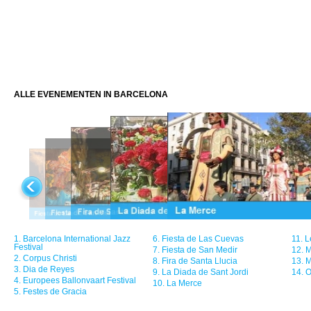
ALLE EVENEMENTEN IN BARCELONA
1.
Barcelona International Jazz
6.
Fiesta de Las Cuevas
11.
L
Festival
7.
Fiesta de San Medir
12.
M
2.
Corpus Christi
8.
Fira de Santa Llucia
13.
M
3.
Dia de Reyes
9.
La Diada de Sant Jordi
14.
O
4.
Europees Ballonvaart Festival
10.
La Merce
5.
Festes de Gracia