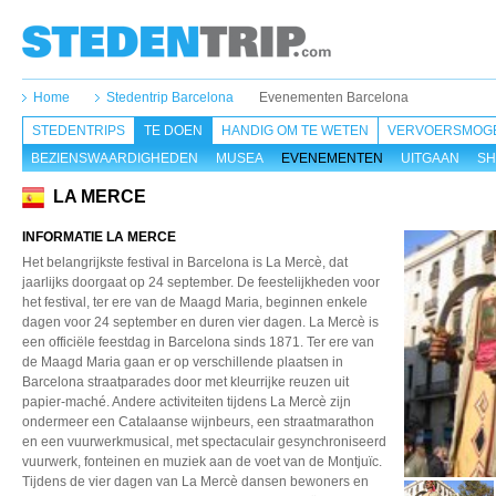
Home
Stedentrip Barcelona
Evenementen Barcelona
STEDENTRIPS
TE DOEN
HANDIG OM TE WETEN
VERVOERSMOGE
BEZIENSWAARDIGHEDEN
MUSEA
EVENEMENTEN
UITGAAN
SH
LA MERCE
INFORMATIE LA MERCE
Het belangrijkste festival in Barcelona is La Mercè, dat
jaarlijks doorgaat op 24 september. De feestelijkheden voor
het festival, ter ere van de Maagd Maria, beginnen enkele
dagen voor 24 september en duren vier dagen. La Mercè is
een officiële feestdag in Barcelona sinds 1871. Ter ere van
de Maagd Maria gaan er op verschillende plaatsen in
Barcelona straatparades door met kleurrijke reuzen uit
papier-maché. Andere activiteiten tijdens La Mercè zijn
ondermeer een Catalaanse wijnbeurs, een straatmarathon
en een vuurwerkmusical, met spectaculair gesynchroniseerd
vuurwerk, fonteinen en muziek aan de voet van de Montjuïc.
Tijdens de vier dagen van La Mercè dansen bewoners en