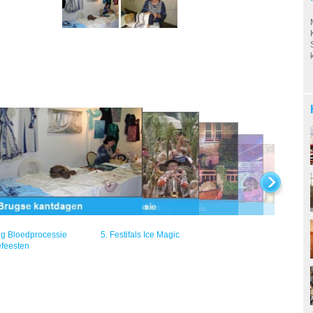
ig Bloedprocessie
5.
Festifals Ice Magic
feesten