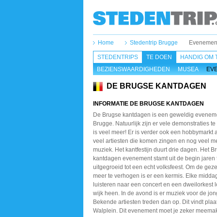
Home
Stedentrip Brugge
Evenemen
STEDENTRIPS
TE DOEN
HANDIG OM 
BEZIENSWAARDIGHEDEN
MUSEA
EV
DE BRUGSE KANTDAGEN
INFORMATIE DE BRUGSE KANTDAGEN
De Brugse kantdagen is een geweldig eveneme
Brugge. Natuurlijk zijn er vele demonstraties te
is veel meer! Er is verder ook een hobbymarkt
veel artiesten die komen zingen en nog veel 
muziek. Het kantfestijn duurt drie dagen. Het B
kantdagen evenement stamt uit de begin jaren t
uitgegroeid tot een echt volksfeest. Om de geze
meer te verhogen is er een kermis. Elke midda
luisteren naar een concert en een dweilorkest 
wijk heen. In de avond is er muziek voor de jo
Bekende artiesten treden dan op. Dit vindt plaa
Walplein. Dit evenement moet je zeker meemak