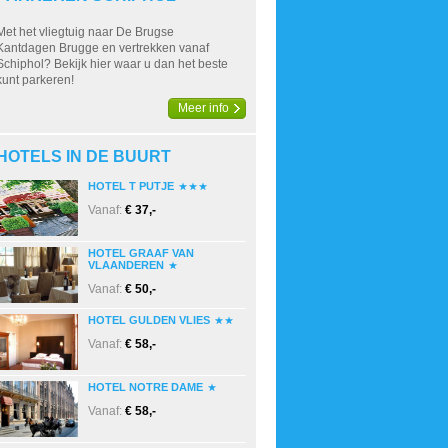
Met het vliegtuig naar De Brugse
Kantdagen Brugge en vertrekken vanaf
Schiphol? Bekijk hier waar u dan het beste
kunt parkeren!
Meer info
HOTELS IN DE BUURT
HOTEL T PUTJE
Vanaf:
€ 37,-
HOTEL GRAAF VAN
VLAANDEREN
Vanaf:
€ 50,-
HOTEL GULDEN VLIES
Vanaf:
€ 58,-
HOTEL NOTRE DAME
Vanaf:
€ 58,-