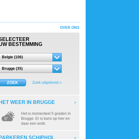
OVER ONS
SELECTEER
UW BESTEMMING
Belgie (106)
Brugge (35)
ZOEK
Zoek uitgebreid »
HET WEER IN BRUGGE
»
Het is momenteel 5 graden in
5°
Brugge. Er is kans op hier en
daar een wolk.
PARKEREN SCHIPHOL
»