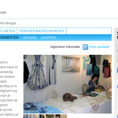
ten Brugge
TE WETEN
VERVOERSMOGELIJKHEDEN
ENEMENTEN
UITGAAN
SHOPPEN
Algemene informatie
Toon op kaart
nt in
 zien maar er
 aanwezig,
meer andere
rugse
achtig en is
lligheid nog
g kun je
loopt door de
ngeren.
ts op het
en tijdens je