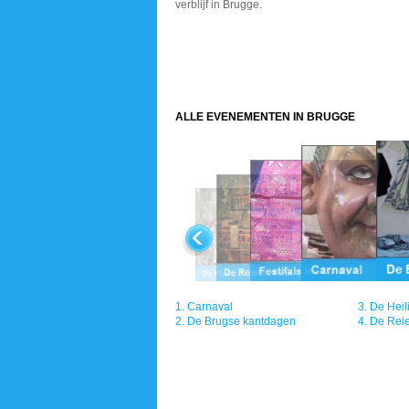
verblijf in Brugge.
ALLE EVENEMENTEN IN BRUGGE
1.
Carnaval
3.
De Heil
2.
De Brugse kantdagen
4.
De Reie