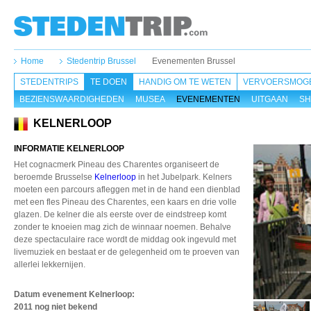
Home
Stedentrip Brussel
Evenementen Brussel
STEDENTRIPS
TE DOEN
HANDIG OM TE WETEN
VERVOERSMOGE
BEZIENSWAARDIGHEDEN
MUSEA
EVENEMENTEN
UITGAAN
SH
KELNERLOOP
INFORMATIE KELNERLOOP
Het cognacmerk Pineau des Charentes organiseert de
beroemde Brusselse
Kelnerloop
in het Jubelpark. Kelners
moeten een parcours afleggen met in de hand een dienblad
met een fles Pineau des Charentes, een kaars en drie volle
glazen. De kelner die als eerste over de eindstreep komt
zonder te knoeien mag zich de winnaar noemen. Behalve
deze spectaculaire race wordt de middag ook ingevuld met
livemuziek en bestaat er de gelegenheid om te proeven van
allerlei lekkernijen.
Datum evenement Kelnerloop
:
2011 nog niet bekend