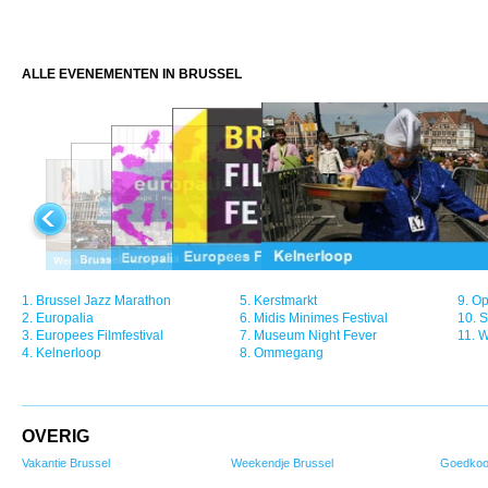
ALLE EVENEMENTEN IN BRUSSEL
1.
Brussel Jazz Marathon
5.
Kerstmarkt
9.
Op
2.
Europalia
6.
Midis Minimes Festival
10.
S
3.
Europees Filmfestival
7.
Museum Night Fever
11.
W
4.
Kelnerloop
8.
Ommegang
OVERIG
Vakantie Brussel
Weekendje Brussel
Goedkoo