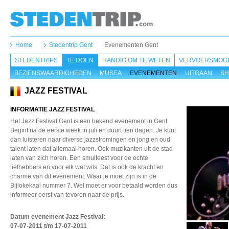
Home
Stedentrip Gent
Evenementen Gent
STEDENTRIPS
TE DOEN
HANDIG OM TE WETEN
VERVOERSMOGE
BEZIENSWAARDIGHEDEN
MUSEA
EVENEMENTEN
UITGAAN
SH
JAZZ FESTIVAL
INFORMATIE JAZZ FESTIVAL
Het Jazz Festival Gent is een bekend evenement in Gent.
Begint na de eerste week in juli en duurt tien dagen. Je kunt
dan luisteren naar diverse jazzstromingen en jong en oud
talent laten dat allemaal horen. Ook muzikanten uit de stad
laten van zich horen. Een smulfeest voor de echte
liefhebbers en voor elk wat wils. Dat is ook de kracht en
charme van dit evenement. Waar je moet zijn is in de
Bijlokekaai nummer 7. Wel moet er voor betaald worden dus
informeer eerst van tevoren naar de prijs.
Datum evenement Jazz Festival
:
07-07-2011 t/m 17-07-2011