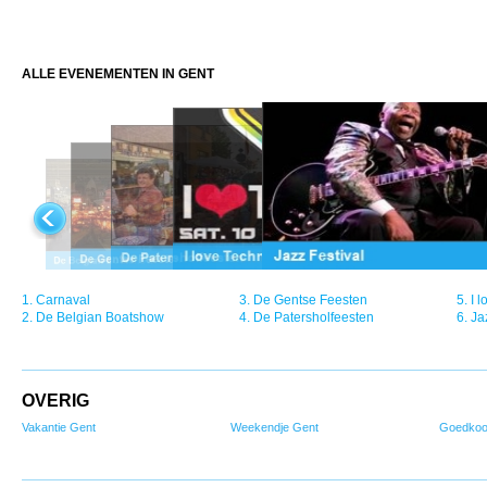
ALLE EVENEMENTEN IN GENT
1.
Carnaval
3.
De Gentse Feesten
5.
I 
2.
De Belgian Boatshow
4.
De Patersholfeesten
6.
Ja
OVERIG
Vakantie Gent
Weekendje Gent
Goedkoo